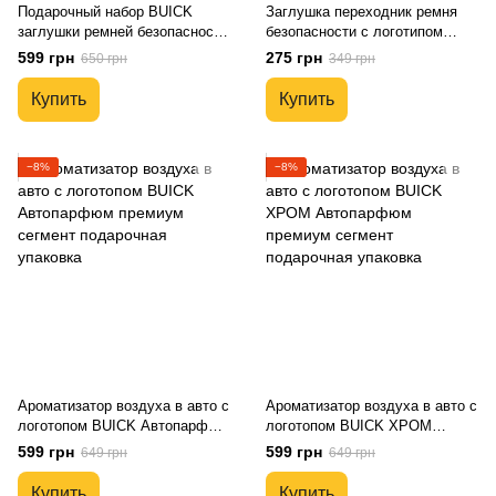
Подарочный набор BUICK
Заглушка переходник ремня
заглушки ремней безопасности
безопасности с логотипом
+ кожаный брелок для ключей
BUICK
599 грн
275 грн
650 грн
349 грн
Купить
Купить
−8%
−8%
Ароматизатор воздуха в авто с
Ароматизатор воздуха в авто с
логотопом BUICK Автопарфюм
логотопом BUICK ХРОМ
премиум сегмент подарочная
Автопарфюм премиум сегмент
599 грн
599 грн
649 грн
649 грн
упаковка
подарочная упаковка
Купить
Купить