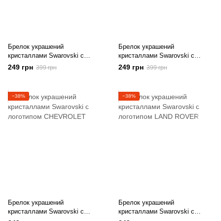
Брелок украшений
Брелок украшений
кристаллами Swarovski с
кристаллами Swarovski с
логотипом LEXUS
логотипом HYUNDAI
249 грн
249 грн
399 грн
399 грн
−38%
−38%
Брелок украшений
Брелок украшений
кристаллами Swarovski с
кристаллами Swarovski с
логотипом CHEVROLET
логотипом LAND ROVER