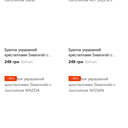
Брелок украшений
Брелок украшений
кристаллами Swarovski с
кристаллами Swarovski с
логотипом BMW
логотипом MITSUBISHI
249 грн
249 грн
399 грн
399 грн
−38%
−38%