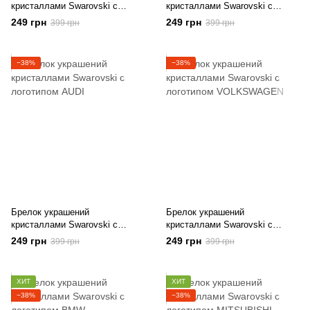
кристаллами Swarovski с
кристаллами Swarovski с
логотипом FORD
логотипом MERCEDES
249 грн
249 грн
399 грн
399 грн
−38%
−38%
Брелок украшений
Брелок украшений
кристаллами Swarovski с
кристаллами Swarovski с
логотипом AUDI
логотипом VOLKSWAGEN
249 грн
249 грн
399 грн
399 грн
ХИТ
ХИТ
−38%
−38%