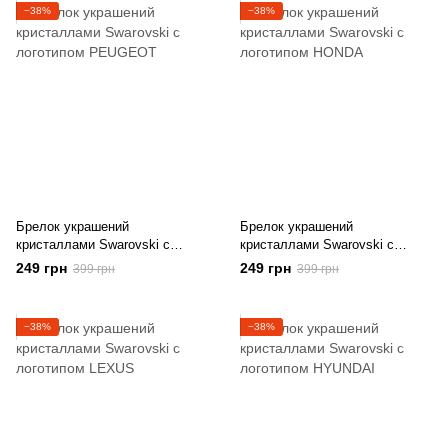
−38%
−38%
Брелок украшений
Брелок украшений
кристаллами Swarovski с
кристаллами Swarovski с
логотипом PEUGEOT
логотипом HONDA
249 грн
249 грн
399 грн
399 грн
−38%
−38%