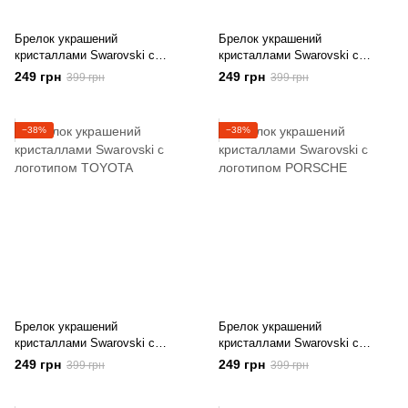
Брелок украшений
Брелок украшений
кристаллами Swarovski с
кристаллами Swarovski с
логотипом MAZDA
логотипом NISSAN
249 грн
249 грн
399 грн
399 грн
−38%
−38%
Брелок украшений
Брелок украшений
кристаллами Swarovski с
кристаллами Swarovski с
логотипом TOYOTA
логотипом PORSCHE
249 грн
249 грн
399 грн
399 грн