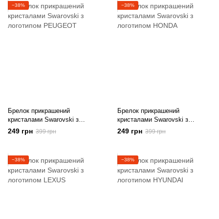
−38%
−38%
Брелок прикрашений
Брелок прикрашений
кристалами Swarovski з
кристалами Swarovski з
логотипом PEUGEOT
логотипом HONDA
249 грн
249 грн
399 грн
399 грн
−38%
−38%