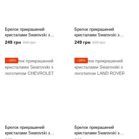
Брелок прикрашений
Брелок прикрашений
кристалами Swarovski з
кристалами Swarovski з
логотипом LEXUS
логотипом HYUNDAI
249 грн
249 грн
399 грн
399 грн
−38%
−38%
Брелок прикрашений
Брелок прикрашений
кристалами Swarovski з
кристалами Swarovski з
логотипом CHEVROLET
логотипом LAND ROVER