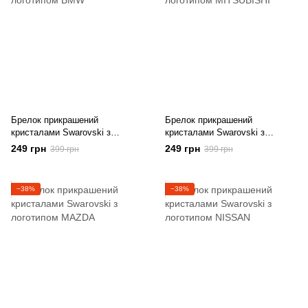
Брелок прикрашений
Брелок прикрашений
кристалами Swarovski з
кристалами Swarovski з
логотипом BMW
логотипом MITSUBISHI
249 грн
249 грн
399 грн
399 грн
−38%
−38%