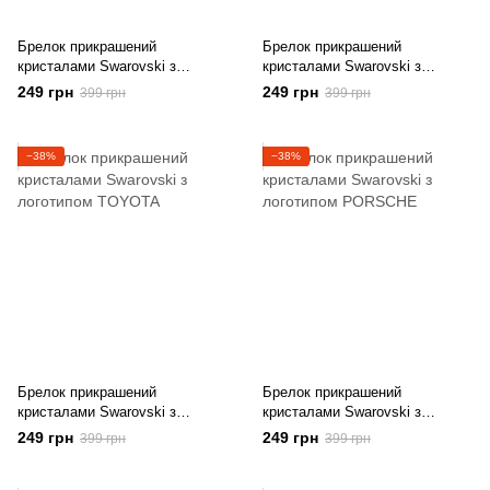
Брелок прикрашений
Брелок прикрашений
кристалами Swarovski з
кристалами Swarovski з
логотипом MAZDA
логотипом NISSAN
249 грн
249 грн
399 грн
399 грн
−38%
−38%
Брелок прикрашений
Брелок прикрашений
кристалами Swarovski з
кристалами Swarovski з
логотипом TOYOTA
логотипом PORSCHE
249 грн
249 грн
399 грн
399 грн