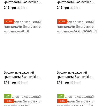
кристалами Swarovski з
кристалами Swarovski з
логотипом FORD
логотипом MERCEDES
249 грн
249 грн
399 грн
399 грн
−38%
−38%
Брелок прикрашений
Брелок прикрашений
кристалами Swarovski з
кристалами Swarovski з
логотипом AUDI
логотипом VOLKSWAGEN
249 грн
249 грн
399 грн
399 грн
ХІТ
ХІТ
−38%
−38%