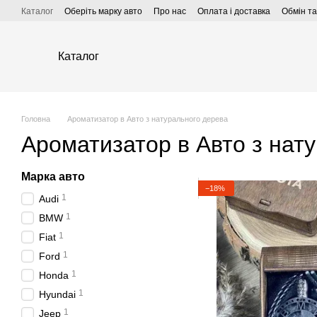
Перейти до основного контенту
Каталог
Оберіть марку авто
Про нас
Оплата і доставка
Обмін т
Каталог
Головна
Ароматизатор в Авто з натурального дерева
Ароматизатор в Авто з нат
Марка авто
−18%
1
Audi
1
BMW
1
Fiat
1
Ford
1
Honda
1
Hyundai
1
Jeep