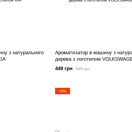
ну з натурального
Ароматизатор в машину з натур
KIA
дерева з логотипом VOLKSWAG
449 грн
549 грн
−18%