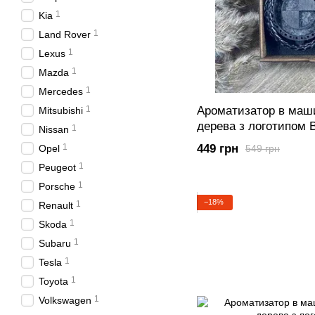
1
Kia
1
Land Rover
1
Lexus
1
Mazda
1
Mercedes
Ароматизатор в маши
1
Mitsubishi
дерева з логотипом
1
Nissan
449 грн
1
Opel
549 грн
1
Peugeot
1
Porsche
−18%
1
Renault
1
Skoda
1
Subaru
1
Tesla
1
Toyota
1
Volkswagen