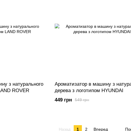
ну з натурального
Ароматизатор в машину з натур
 LAND ROVER
дерева з логотипом HYUNDAI
449 грн
549 грн
Назад
1
2
Вперед
По