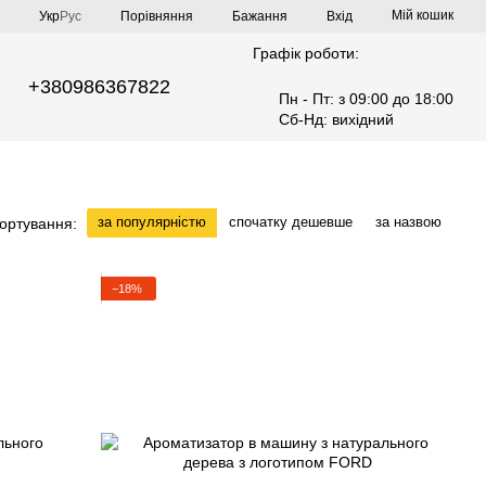
Мій кошик
Порівняння
Укр
Рус
Бажання
Вхід
Графік роботи:
+380986367822
Пн - Пт: з 09:00 до 18:00
Сб-Нд: вихідний
за популярністю
спочатку дешевше
за назвою
ортування:
−18%