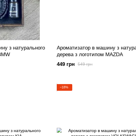
ну з натурального
Ароматизатор в машину з натур
 BMW
дерева з логотипом MAZDA
449 грн
549 грн
−18%