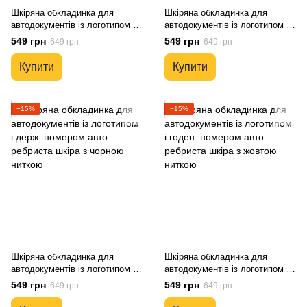
Шкіряна обкладинка для
Шкіряна обкладинка для
автодокументів із логотипом і
автодокументів із логотипом і
годен. номером авто чорна
годен. номером авто чорна
549 грн
549 грн
649 грн
649 грн
глянсова шкіра
глянсова шкіра документі
Купити
Купити
−15%
−15%
Шкіряна обкладинка для
Шкіряна обкладинка для
автодокументів із логотипом і
автодокументів із логотипом і
держ. номером авто ребриста
годен. номером авто ребриста
549 грн
549 грн
649 грн
649 грн
шкіра з чорною ниткою
шкіра з жовтою ниткою