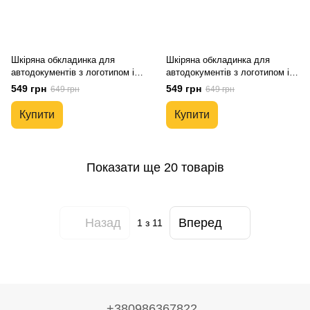
Шкіряна обкладинка для
Шкіряна обкладинка для
автодокументів з логотипом і
автодокументів з логотипом і
держ. номером авто чорна
держ. номером авто чорна
549 грн
549 грн
649 грн
649 грн
глянсова шкіра
глянсова шкіра
Купити
Купити
Показати ще 20 товарів
Назад
Вперед
1
з 11
+380986367822