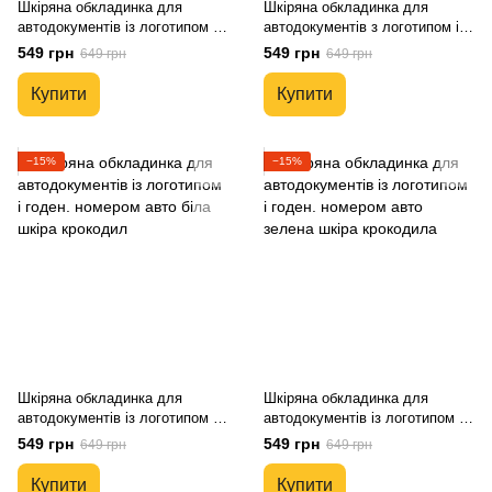
Шкіряна обкладинка для
Шкіряна обкладинка для
автодокументів із логотипом і
автодокументів з логотипом і
годен. номером авто коричнева
держ. номером авто сіра шкіра
549 грн
549 грн
649 грн
649 грн
шкіра крокодила
крокодил
Купити
Купити
−15%
−15%
Шкіряна обкладинка для
Шкіряна обкладинка для
автодокументів із логотипом і
автодокументів із логотипом і
годен. номером авто біла шкіра
годен. номером авто зелена
549 грн
549 грн
649 грн
649 грн
крокодил
шкіра крокодила
Купити
Купити