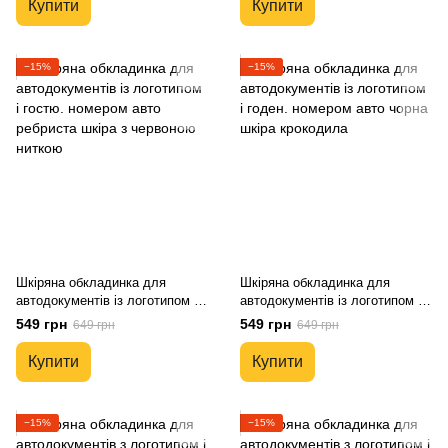
Купити
Купити
−15%
−15%
Шкіряна обкладинка для
Шкіряна обкладинка для
автодокументів із логотипом і
автодокументів із логотипом і
гостю. номером авто ребриста
годен. номером авто чорна
549 грн
549 грн
649 грн
649 грн
шкіра з червоною ниткою
шкіра крокодила
Купити
Купити
−15%
−15%