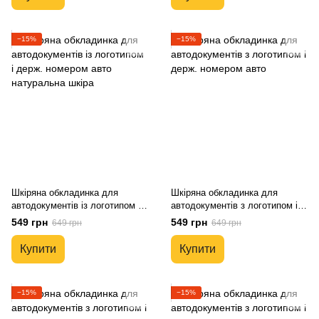
−15%
−15%
Шкіряна обкладинка для
Шкіряна обкладинка для
автодокументів із логотипом і
автодокументів з логотипом і
держ. номером авто
держ. номером авто
549 грн
549 грн
649 грн
649 грн
натуральна шкіра
Купити
Купити
−15%
−15%