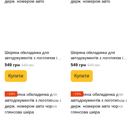
Шкіряна обкладинка для
Шкіряна обкладинка для
автодокументів з логотипом і
автодокументів з логотипом і
держ. номером авто
держ. номером авто
549 грн
549 грн
649 грн
649 грн
Купити
Купити
−15%
−15%