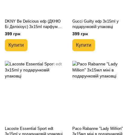
DKNY Be Delicious edp (ДКНЮ
Gucci Guilty edp 3x15ml у
Бі Делікіоус) 3x15ml парфум
подарунковій упаковці
міні в подарунковій упаковці
399 грн
399 грн
Купити
Купити
Lacoste Essential Sport edt
Paco Rabanne "Lady Million"
3x15ml у подарунковій упаковці
3x15мл міні в подарунковій