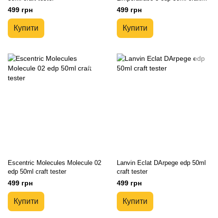
tester
499 грн
499 грн
Купити
Купити
Escentric Molecules Molecule 02
Lanvin Eclat DArpege edp 50ml
edp 50ml craft tester
craft tester
499 грн
499 грн
Купити
Купити