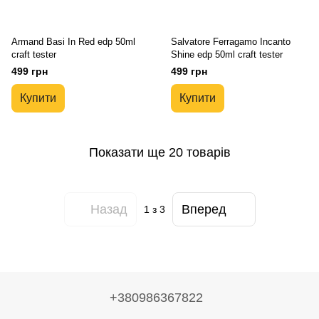
Armand Basi In Red edp 50ml
Salvatore Ferragamo Incanto
craft tester
Shine edp 50ml craft tester
499 грн
499 грн
Купити
Купити
Показати ще 20 товарів
Назад
Вперед
1
з 3
+380986367822