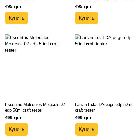
tester
499 грн
499 грн
Купить
Купить
Escentric Molecules Molecule 02
Lanvin Eclat DArpege edp 50ml
edp 50ml craft tester
craft tester
499 грн
499 грн
Купить
Купить