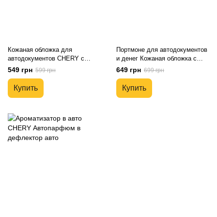
Кожаная обложка для
Портмоне для автодокументов
автодокументов CHERY с
и денег Кожаная обложка с
логотипом и гос. номером авто
логотипом CHERY и гос.
549 грн
649 грн
599 грн
699 грн
номером авто
Купить
Купить