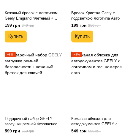
Кожаный брелок с логотипом
Брелок Кристал Geely с
Geely Emgrand плетеный +
подсветкою логотипа Авто
карабин/черный
199 грн
199 грн
249 грн
250 грн
Купить
Купить
−8%
−8%
Подарочный набор GEELY
Кожаная обложка для
заглушки ремней безопасности
автодокументов GEELY с
+ кожаный брелок для ключей
логотипом и гос. номером авто
599 грн
549 грн
650 грн
599 грн