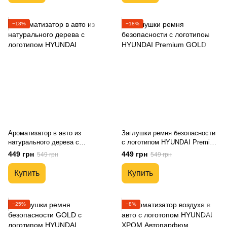
−18%
−18%
Ароматизатор в авто из
Заглушки ремня безопасности
натурального дерева с
с логотипом HYUNDAI Premium
логотипом HYUNDAI
GOLD
449 грн
449 грн
549 грн
549 грн
Купить
Купить
−25%
−8%