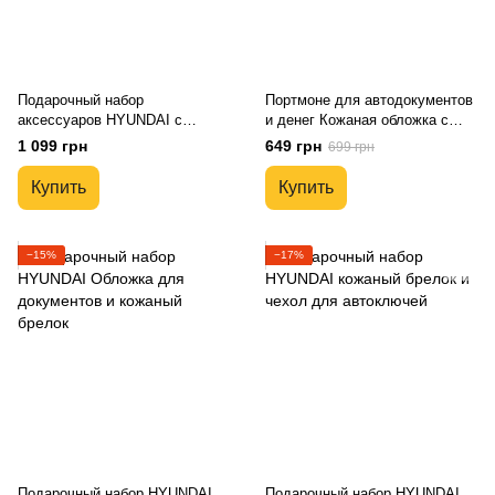
Подарочный набор
Портмоне для автодокументов
аксессуаров HYUNDAI с
и денег Кожаная обложка с
логотипом авто Натуральная
логотипом HYUNDAI и гос.
1 099 грн
649 грн
699 грн
кожа премиум сегмент
номером авто
Купить
Купить
−15%
−17%
Подарочный набор HYUNDAI
Подарочный набор HYUNDAI