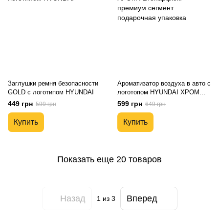
Заглушки ремня безопасности
Ароматизатор воздуха в авто с
GOLD с логотипом HYUNDAI
логотопом HYUNDAI ХРОМ
Автопарфюм премиум сегмент
449 грн
599 грн
599 грн
649 грн
подарочная упаковка
Купить
Купить
Показать еще 20 товаров
Назад
Вперед
1
из 3