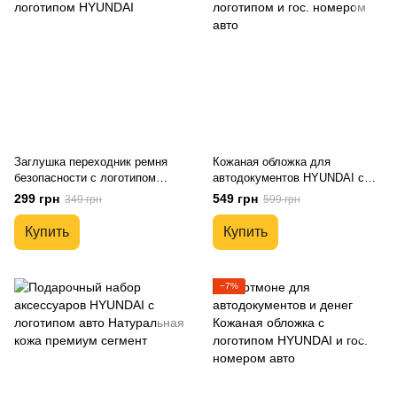
Заглушка переходник ремня
Кожаная обложка для
безопасности с логотипом
автодокументов HYUNDAI с
HYUNDAI
логотипом и гос. номером авто
299 грн
549 грн
349 грн
599 грн
Купить
Купить
−7%