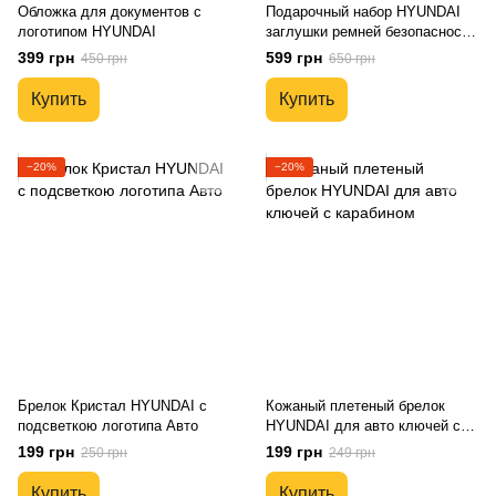
Обложка для документов с
Подарочный набор HYUNDAI
логотипом HYUNDAI
заглушки ремней безопасности
+ кожаный брелок для ключей
399 грн
599 грн
450 грн
650 грн
Купить
Купить
−20%
−20%
Брелок Кристал HYUNDAI с
Кожаный плетеный брелок
подсветкою логотипа Авто
HYUNDAI для авто ключей с
карабином
199 грн
199 грн
250 грн
249 грн
Купить
Купить