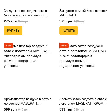
Заглушка переходник ремня
Заглушки ремней безопасности
безопасности с логотипом
MASERATI
MASERATI
275 грн
379 грн
349 грн
449 грн
Купить
Купить
−8%
−8%
Ароматизатор воздуха в авто с
Ароматизатор воздуха в авто с
логотопом MASERATI
логотопом MASERATI ХРОМ
Автопарфюм премиум сегмент
Автопарфюм премиум сегмент
599 грн
599 грн
649 грн
649 грн