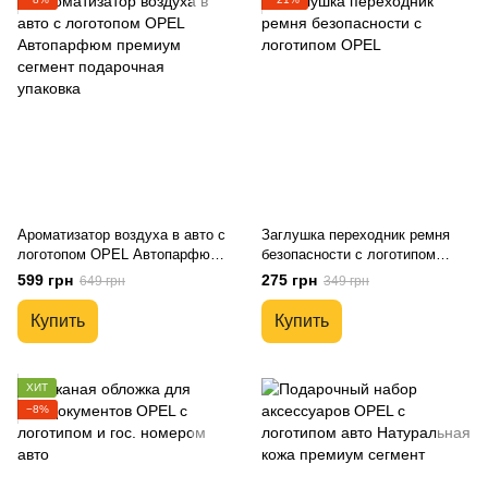
Ароматизатор воздуха в авто с
Заглушка переходник ремня
логотопом OPEL Автопарфюм
безопасности с логотипом
премиум сегмент подарочная
OPEL
599 грн
275 грн
649 грн
349 грн
упаковка
Купить
Купить
ХИТ
−8%