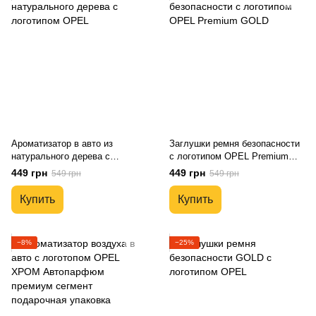
Ароматизатор в авто из
Заглушки ремня безопасности
натурального дерева с
с логотипом OPEL Premium
логотипом OPEL
GOLD
449 грн
449 грн
549 грн
549 грн
Купить
Купить
−8%
−25%