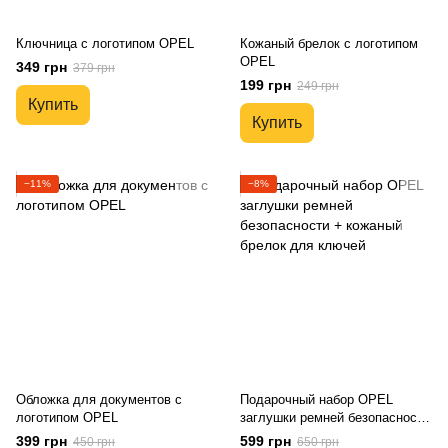
Ключница с логотипом OPEL
Кожаный брелок с логотипом
OPEL
349 грн
379 грн
199 грн
249 грн
Купить
Купить
−11%
−8%
Обложка для документов с
Подарочный набор OPEL
логотипом OPEL
заглушки ремней безопасности
+ кожаный брелок для ключей
399 грн
599 грн
450 грн
650 грн