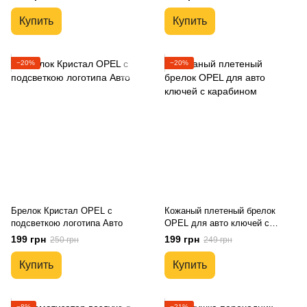
Купить
Купить
−20%
−20%
Брелок Кристал OPEL с
Кожаный плетеный брелок
подсветкою логотипа Авто
OPEL для авто ключей с
карабином
199 грн
199 грн
250 грн
249 грн
Купить
Купить
−8%
−21%