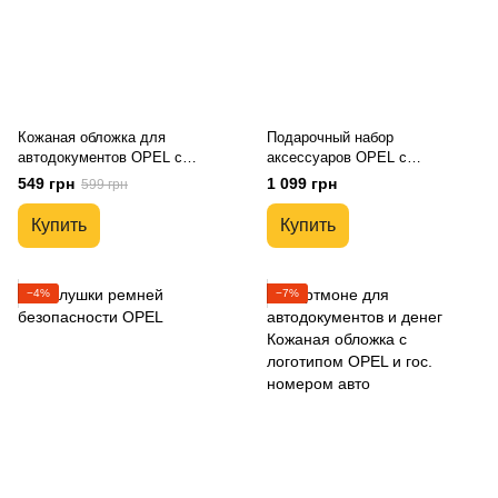
Кожаная обложка для
Подарочный набор
автодокументов OPEL с
аксессуаров OPEL с
логотипом и гос. номером авто
логотипом авто Натуральная
549 грн
1 099 грн
599 грн
кожа премиум сегмент
Купить
Купить
−4%
−7%