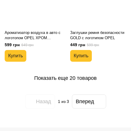
Ароматизатор воздуха в авто с
Заглушки ремня безопасности
логотопом OPEL ХРОМ
GOLD с логотипом OPEL
Автопарфюм премиум сегмент
599 грн
449 грн
649 грн
599 грн
подарочная упаковка
Купить
Купить
Показать еще 20 товаров
Назад
Вперед
1
из 3