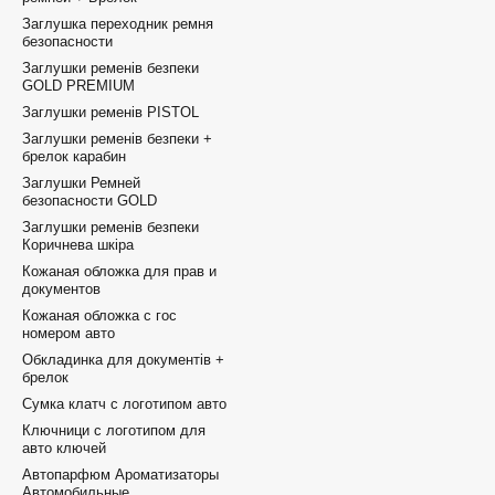
Заглушка переходник ремня
безопасности
Заглушки ременів безпеки
GOLD PREMIUM
Заглушки ременів PISTOL
Заглушки ременів безпеки +
брелок карабин
Заглушки Ремней
безопасности GOLD
Заглушки ременів безпеки
Коричнева шкіра
Кожаная обложка для прав и
документов
Кожаная обложка с гос
номером авто
Обкладинка для документів +
брелок
Сумка клатч с логотипом авто
Ключници с логотипом для
авто ключей
Автопарфюм Ароматизаторы
Автомобильные