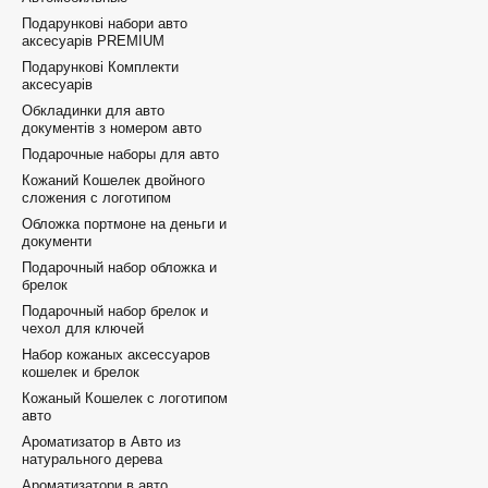
Подарункові набори авто
аксесуарів PREMIUM
Подарункові Комплекти
аксесуарів
Обкладинки для авто
документів з номером авто
Подарочные наборы для авто
Кожаний Кошелек двойного
сложения с логотипом
Обложка портмоне на деньги и
документи
Подарочный набор обложка и
брелок
Подарочный набор брелок и
чехол для ключей
Набор кожаных аксессуаров
кошелек и брелок
Кожаный Кошелек с логотипом
авто
Ароматизатор в Авто из
натурального дерева
Ароматизатори в авто