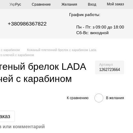
Мой заказ
Сравнение
Укр
Рус
Желания
Вход
График работы:
+380986367822
Пн - Пт: з 09:00 до 18:00
Сб-Вс: виходной
 с карабином
Кожаный плетенний брелок с карабином Lada
то ключей с карабином
теный брелок LADA
Артикул
1262723664
чей с карабином
К сравнению
В желания
аказ
 или комментарий