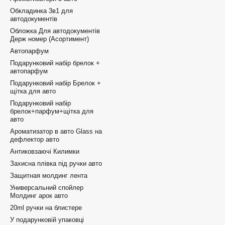
Обкладинка 3в1 для
автодокументів
Обложка Для автодокументів
Держ номер (Асортимент)
Автопарфум
Подарунковий набір брелок +
автопарфум
Подарунковий набір Брелок +
щітка для авто
Подарунковий набір
брелок+парфум+щітка для
авто
Ароматизатор в авто Glass на
дефлектор авто
Антиковзаючі Килимки
Захисна плівка під ручки авто
Защитная молдинг лента
Универсальний спойлер
Молдинг арок авто
20ml ручки на блистере
У подарунковій упаковці