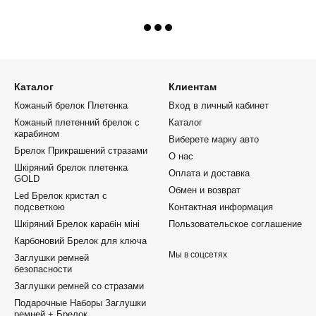
Каталог
Клиентам
Кожаный брелок Плетенка
Вход в личный кабинет
Кожаный плетенний брелок с
Каталог
карабином
Виберете марку авто
Брелок Прикрашений стразами
О нас
Шкіряний брелок плетенка
Оплата и доставка
GOLD
Обмен и возврат
Led Брелок кристал с
подсветкою
Контактная информация
Шкіряний Брелок карабін міні
Пользовательское соглашение
Карбоновий Брелок для ключа
Мы в соцсетях
Заглушки ремней
безопасности
Заглушки ремней со стразами
Подарочные Наборы Заглушки
ремней + Брелок