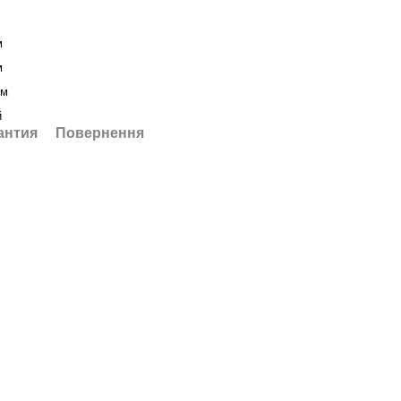
м
м
мм
й
антия
Повернення