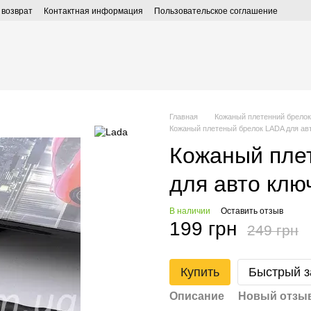
 возврат
Контактная информация
Пользовательское соглашение
Главная
Кожаный плетенний брелок
Кожаный плетеный брелок LADA для ав
Кожаный пле
для авто клю
В наличии
Оставить отзыв
199 грн
249 грн
Купить
Быстрый з
Описание
Новый отзыв