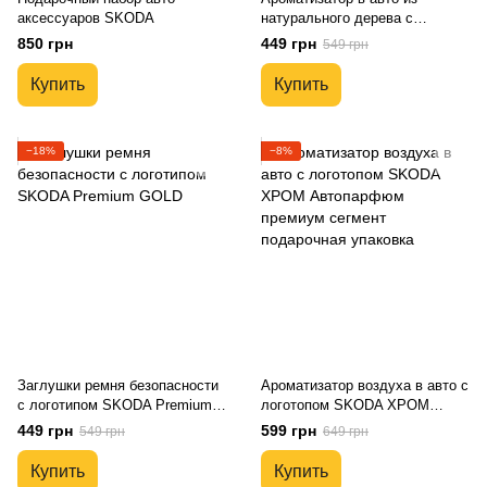
аксессуаров SKODA
натурального дерева с
логотипом SKODA
850 грн
449 грн
549 грн
Купить
Купить
−18%
−8%
Заглушки ремня безопасности
Ароматизатор воздуха в авто с
с логотипом SKODA Premium
логотопом SKODA ХРОМ
GOLD
Автопарфюм премиум сегмент
449 грн
599 грн
549 грн
649 грн
подарочная упаковка
Купить
Купить