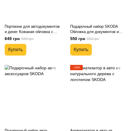
Портмоне для автодокументов
Подарочный набор SKODA
и денег Кожаная обложка с
Обложка для документов и
логотипом SKODA и гос.
кожаный брелок
649 грн
550 грн
699 грн
650 грн
номером авто
Купить
Купить
−18%
Подарочный набор авто
Ароматизатор в авто из