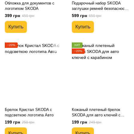
Обложка для документов с
Подарочный набор SKODA
логотипом SKODA
заглушки ремней безопасности
+ кожаный брелок для ключей
399 грн
599 грн
450 грн
650 грн
Купить
Купить
−20%
ХИТ
−20%
Брелок Кристал SKODA с
Кожаный плетеный брелок
подсветкою логотипа Авто
SKODA для авто ключей с
карабином
199 грн
199 грн
250 грн
249 грн
Купить
Купить