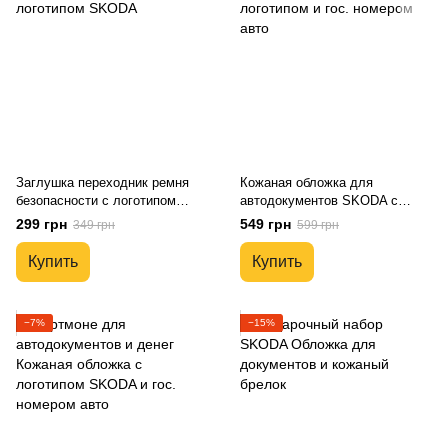
Заглушка переходник ремня
Кожаная обложка для
безопасности с логотипом
автодокументов SKODA с
SKODA
логотипом и гос. номером авто
299 грн
549 грн
349 грн
599 грн
Купить
Купить
−7%
−15%