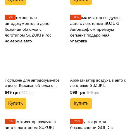
−7%
−8%
Портмоне для автодокументов
Ароматизатор воздуха в авто с
и денег Кожаная обложка с
логотопом SUZUKI
логотипом SUZUKI и гос.
Автопарфюм премиум сегмент
649 грн
599 грн
699 грн
649 грн
номером авто
подарочная упаковка
Купить
Купить
−8%
−25%