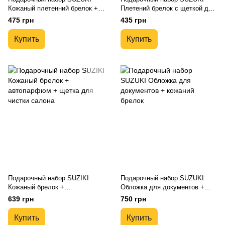
Кожаный плетенний брелок +
Плетений брелок с щеткой для
ароматизатор в авто
чистки салона авто
475 грн
435 грн
Купить
Купить
Подарочный набор SUZIKI
Подарочный набор SUZUKI
Кожаный брелок +
Обложка для документов +
автопарфюм + щетка для
кожаний брелок
639 грн
750 грн
чистки салона
Купить
Купить