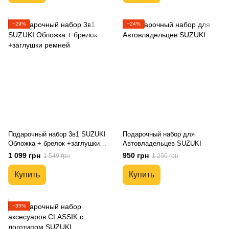
−29%
−24%
Подарочный набор 3в1 SUZUKI
Подарочный набор для
Обложка + брелок +заглушки
Автовладельцев SUZUKI
ремней
1 099 грн
950 грн
1 549 грн
1 250 грн
Купить
Купить
−35%