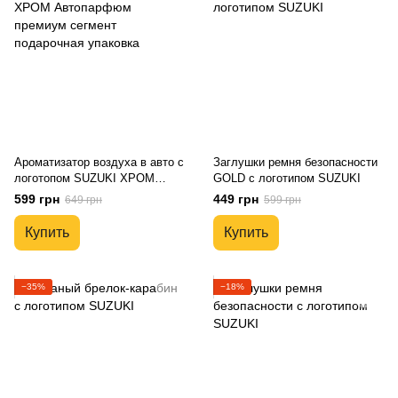
Ароматизатор воздуха в авто с
Заглушки ремня безопасности
логотопом SUZUKI ХРОМ
GOLD с логотипом SUZUKI
Автопарфюм премиум сегмент
599 грн
449 грн
649 грн
599 грн
подарочная упаковка
Купить
Купить
−35%
−18%