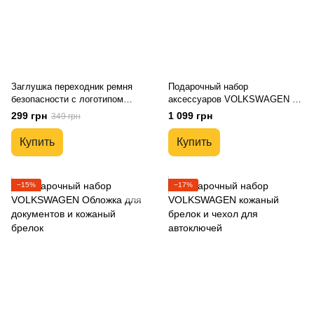
Заглушка переходник ремня
Подарочный набор
безопасности с логотипом
аксессуаров VOLKSWAGEN с
VOLKSWAGEN
логотипом авто Натуральная
299 грн
1 099 грн
349 грн
кожа премиум сегмент
Купить
Купить
−15%
−17%