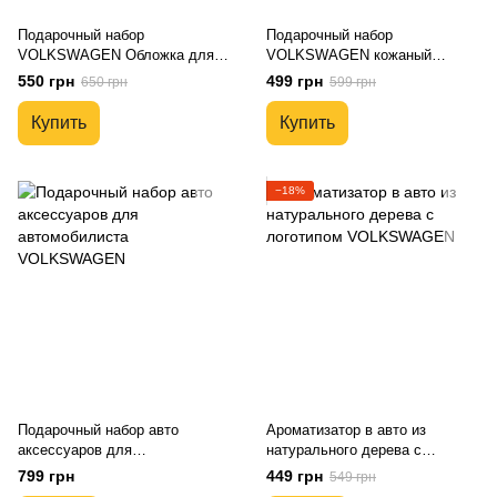
Подарочный набор
Подарочный набор
VOLKSWAGEN Обложка для
VOLKSWAGEN кожаный
документов и кожаный брелок
брелок и чехол для
550 грн
499 грн
650 грн
599 грн
автоключей
Купить
Купить
−18%
Подарочный набор авто
Ароматизатор в авто из
аксессуаров для
натурального дерева с
автомобилиста VOLKSWAGEN
логотипом VOLKSWAGEN
799 грн
449 грн
549 грн