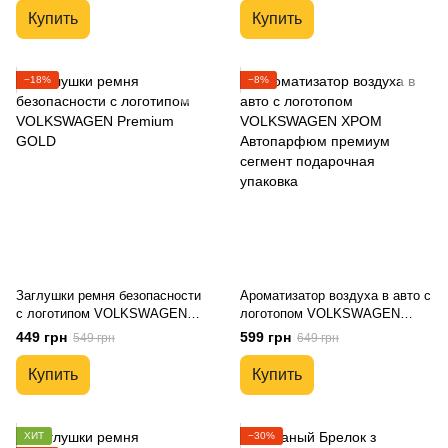
Купить
Купить
−18%
−8%
Заглушки ремня безопасности
Ароматизатор воздуха в авто с
с логотипом VOLKSWAGEN
логотопом VOLKSWAGEN
Premium GOLD
ХРОМ Автопарфюм премиум
449 грн
599 грн
549 грн
649 грн
сегмент подарочная упаковка
Купить
Купить
ХИТ
−30%