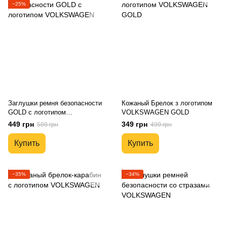
−25%
Заглушки ремня безопасности
Кожаный Брелок з логотипом
GOLD с логотипом
VOLKSWAGEN GOLD
VOLKSWAGEN
449 грн
349 грн
599 грн
499 грн
Купить
Купить
−35%
−34%