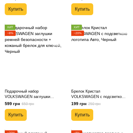
Купить
Купить
ХИТ
ХИТ
−8%
−20%
Подарочный набор
Брелок Кристал
VOLKSWAGEN заглушки
VOLKSWAGEN с подсветкою
ремней безопасности +
логотипа Авто
599 грн
199 грн
650 грн
250 грн
кожаный брелок для ключей
Купить
Купить
−20%
−8%