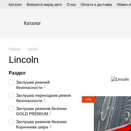
Перейти к основному контенту
Каталог
Виберете марку авто
О нас
Оплата и доставка
Обмен и
Каталог
Главная
Lincoln
Lincoln
Раздел
Заглушки ремней
1
безопасности
Заглушка переходник ремня
−4%
1
безопасности
Заглушки ременів безпеки
1
GOLD PREMIUM
Заглушки ременів безпеки
1
Коричнева шкіра