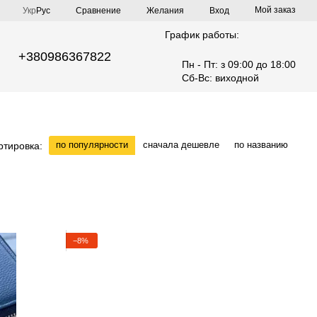
Мой заказ
Сравнение
Укр
Рус
Желания
Вход
График работы:
+380986367822
Пн - Пт: з 09:00 до 18:00
Сб-Вс: виходной
по популярности
сначала дешевле
по названию
ртировка:
−8%