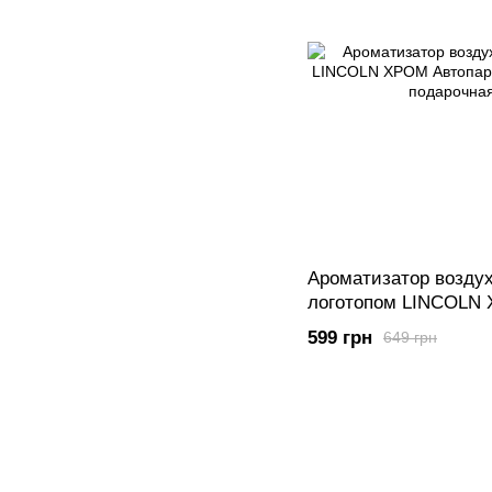
Ароматизатор воздух
логотопом LINCOLN
премиум сегмент под
599 грн
649 грн