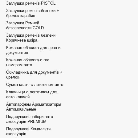
Заглушки ременів PISTOL
Заглушки ременів безпеки +
брелок карабин
Заглушки Ремней
безопасности GOLD
Заглушки ременів безпеки
Коричнева шкіра
Кожаная обложка для прав и
документов
Кожаная обложка с гос
номером авто
Обкладинка для документів +
брелок
Сумка клатч с логотипом авто
Ключници с логотипом для
авто ключей
Автопарфюм Ароматизаторы
Автомобильные
Подарункові набори авто
аксесуарів PREMIUM
Подарункові Комплекти
аксесуарів