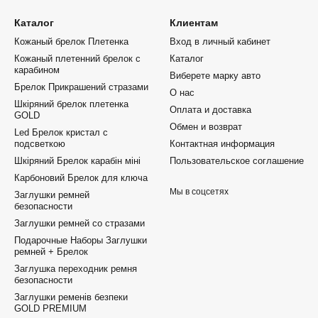
Каталог
Клиентам
Кожаный брелок Плетенка
Вход в личный кабинет
Кожаный плетенний брелок с
Каталог
карабином
Виберете марку авто
Брелок Прикрашений стразами
О нас
Шкіряний брелок плетенка
Оплата и доставка
GOLD
Обмен и возврат
Led Брелок кристал с
подсветкою
Контактная информация
Шкіряний Брелок карабін міні
Пользовательское соглашение
Карбоновий Брелок для ключа
Мы в соцсетях
Заглушки ремней
безопасности
Заглушки ремней со стразами
Подарочные Наборы Заглушки
ремней + Брелок
Заглушка переходник ремня
безопасности
Заглушки ременів безпеки
GOLD PREMIUM