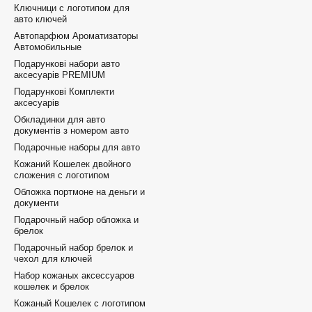
Ключници с логотипом для
авто ключей
Автопарфюм Ароматизаторы
Автомобильные
Подарункові набори авто
аксесуарів PREMIUM
Подарункові Комплекти
аксесуарів
Обкладинки для авто
документів з номером авто
Подарочные наборы для авто
Кожаний Кошелек двойного
сложения с логотипом
Обложка портмоне на деньги и
документи
Подарочный набор обложка и
брелок
Подарочный набор брелок и
чехол для ключей
Набор кожаных аксессуаров
кошелек и брелок
Кожаный Кошелек с логотипом