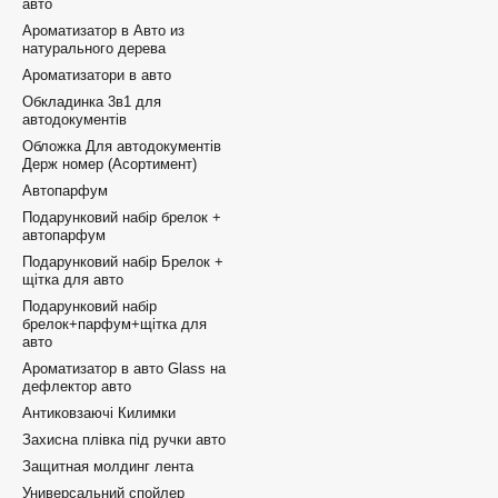
авто
Ароматизатор в Авто из
натурального дерева
Ароматизатори в авто
Обкладинка 3в1 для
автодокументів
Обложка Для автодокументів
Держ номер (Асортимент)
Автопарфум
Подарунковий набір брелок +
автопарфум
Подарунковий набір Брелок +
щітка для авто
Подарунковий набір
брелок+парфум+щітка для
авто
Ароматизатор в авто Glass на
дефлектор авто
Антиковзаючі Килимки
Захисна плівка під ручки авто
Защитная молдинг лента
Универсальний спойлер