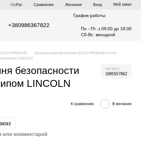
Мой заказ
Сравнение
Укр
Рус
Желания
Вход
График работы:
+380986367822
Пн - Пт: з 09:00 до 18:00
Сб-Вс: виходной
ки GOLD PREMIUM
Заглушки ременів безпеки GOLD PREMIUM Lincoln
 логотипом LINCOLN
ня безопасности
Артикул
1885557862
типом LINCOLN
К сравнению
В желания
аказ
 или комментарий