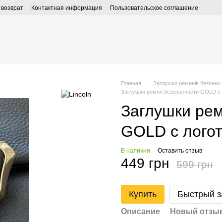
 возврат
Контактная информация
Пользовательское соглашение
Главная
Заглушки ременів безпе
Заглушки ремня безопасности GOLD с
Заглушки рем
GOLD с лого
В наличии
Оставить отзыв
449 грн
599 грн
Купить
Быстрый з
Описание
Новый отзыв