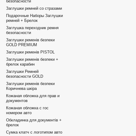
безопасности
Заглушки ремней со стразами
Подарочные Наборы Заглушки
ремней + Брелок
Заглушка переходник ремня
безопасности
Заглушки ременів безпеки
GOLD PREMIUM
Заглушки ременів PISTOL
Заглушки ременів безпеки +
брелок карабин
Заглушки Ремней
безопасности GOLD
Заглушки ременів безпеки
Коричнева шкіра
Кожаная обложка для прав и
документов
Кожаная обложка с гос
номером авто
Обкладинка для документів +
брелок
Сумка клатч с логотипом авто