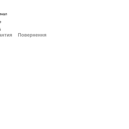
инал
е
й
антия
Повернення