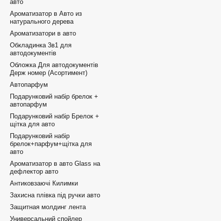
авто
Ароматизатор в Авто из
натурального дерева
Ароматизатори в авто
Обкладинка 3в1 для
автодокументів
Обложка Для автодокументів
Держ номер (Асортимент)
Автопарфум
Подарунковий набір брелок +
автопарфум
Подарунковий набір Брелок +
щітка для авто
Подарунковий набір
брелок+парфум+щітка для
авто
Ароматизатор в авто Glass на
дефлектор авто
Антиковзаючі Килимки
Захисна плівка під ручки авто
Защитная молдинг лента
Универсальний спойлер