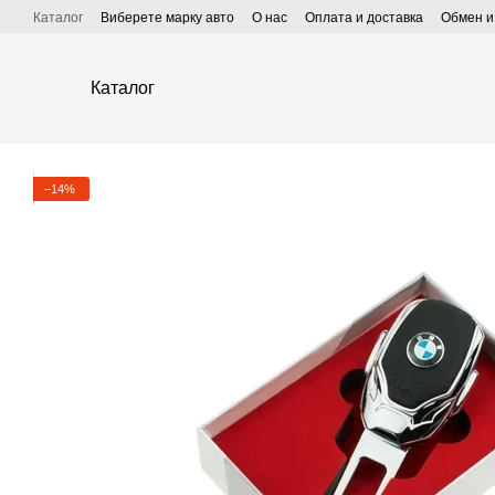
Перейти к основному контенту
Каталог
Виберете марку авто
О нас
Оплата и доставка
Обмен и
Каталог
−14%