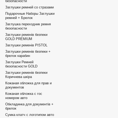
безопасности
Заглушки ремней со стразами
Подарочные Наборы Заглушки
ремней + Брелок
Заглушка переходник ремня
безопасности
Заглушки ременів безпеки
GOLD PREMIUM
Заглушки ременів PISTOL
Заглушки ременів безпеки +
брелок карабин
Заглушки Ремней
безопасности GOLD
Заглушки ременів безпеки
Коричнева шкіра
Кожаная обложка для прав и
документов
Кожаная обложка с гос
номером авто
Обкладинка для документів +
брелок
Сумка клатч с логотипом авто