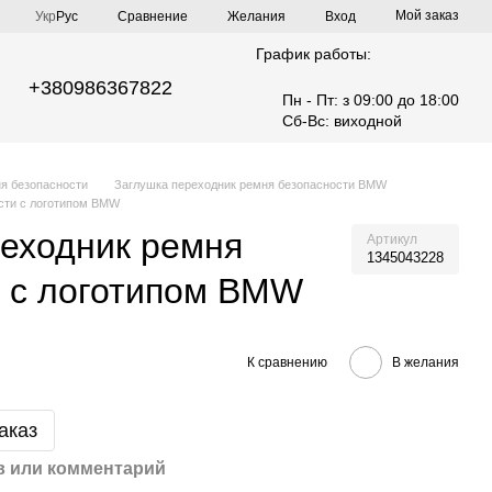
Мой заказ
Сравнение
Укр
Рус
Желания
Вход
График работы:
+380986367822
Пн - Пт: з 09:00 до 18:00
Сб-Вс: виходной
я безопасности
Заглушка переходник ремня безопасности BMW
сти с логотипом BMW
еходник ремня
Артикул
1345043228
и с логотипом BMW
К сравнению
В желания
аказ
 или комментарий