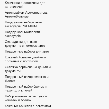
Ключници с логотипом для
авто ключей
Автопарфюм Ароматизаторы
Автомобильные
Подарункові набори авто
аксесуарів PREMIUM
Подарункові Комплекти
аксесуарів
Обкладинки для авто
документів з номером авто
Подарочные наборы для авто
Кожаний Кошелек двойного
сложения с логотипом
Обложка портмоне на деньги и
документи
Подарочный набор обложка и
брелок
Подарочный набор брелок и
чехол для ключей
Набор кожаных аксессуаров
кошелек и брелок
Кожаный Кошелек с логотипом