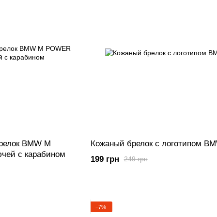
брелок BMW M
Кожаный брелок с логотипом B
чей с карабином
199 грн
249 грн
−7%