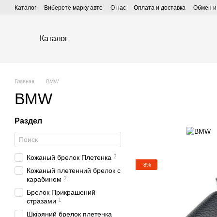
Перейти к основному контенту
Каталог
Виберете марку авто
О нас
Оплата и доставка
Обмен и
Каталог
Главная
BMW
BMW
Раздел
2
Кожаный брелок Плетенка
−8%
Кожаный плетенний брелок с
2
карабином
Брелок Прикрашений
1
стразами
Шкіряний брелок плетенка