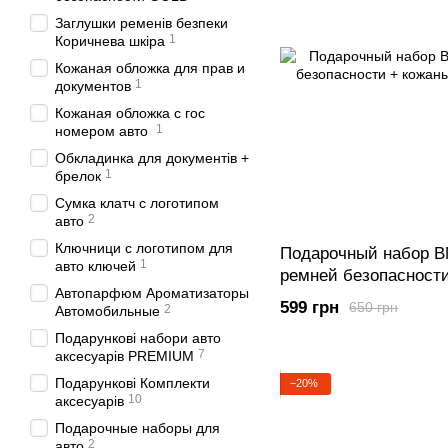
Заглушки ременів безпеки
1
Коричнева шкіра
Кожаная обложка для прав и
1
документов
Кожаная обложка с гос
1
номером авто
Обкладинка для документів +
1
брелок
Сумка клатч с логотипом
2
авто
Ключници с логотипом для
Подарочный набор 
1
авто ключей
ремней безопасности
Автопарфюм Ароматизаторы
для ключей
599 грн
650 грн
2
Автомобильные
Подарункові набори авто
7
аксесуарів PREMIUM
Подарункові Комплекти
−20%
10
аксесуарів
Подарочные наборы для
2
авто