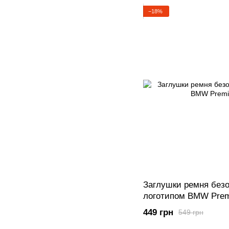
−18%
Заглушки ремня безо
логотипом BMW Pre
449 грн
549 грн