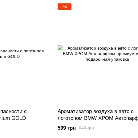
−8%
пасности с
Ароматизатор воздуха в авто с
mium GOLD
логотопом BMW ХРОМ Автопар
премиум сегмент подарочная уп
599 грн
649 грн