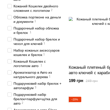
Кожаний Кошелек двойного
2
сложения с логотипом
Обложка портмоне на деньги
1
и документи
Подарочный набор обложка
1
и брелок
Подарочный набор брелок и
1
чехол для ключей
Набор кожаных аксессуаров
1
кошелек и брелок
Кожаный Кошелек с
1
логотипом авто
Кожаный плетеный б
Ароматизатор в Авто из
авто ключей с караб
1
натурального дерева
199 грн
249 грн
Подарунковий набір брелок +
3
автопарфум
Подарунковий набір
брелок+парфум+щітка для
−20%
2
авто