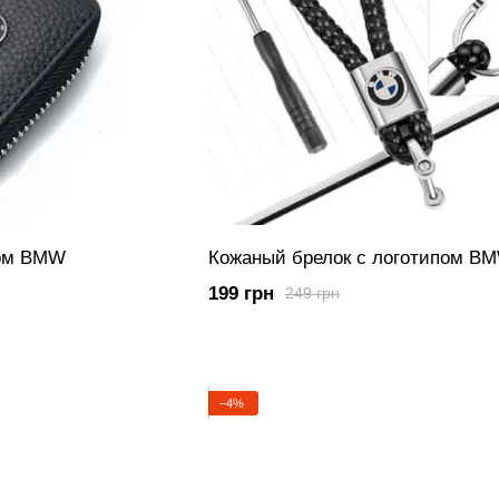
пом BMW
Кожаный брелок с логотипом B
199 грн
249 грн
−4%