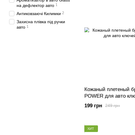
Ароматизатор в авто Glass
1
на дефлектор авто
2
Антиковзаючі Килимки
Захисна плівка під ручки
1
авто
Кожаный плетеный 
POWER для авто клю
199 грн
249 грн
ХИТ