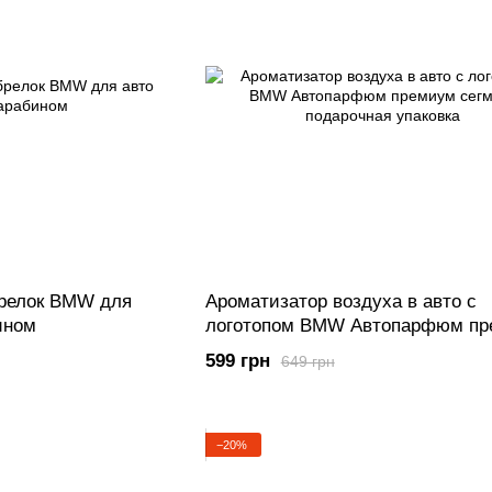
релок BMW для
Ароматизатор воздуха в авто с
ином
логотопом BMW Автопарфюм п
сегмент подарочная упаковка
599 грн
649 грн
−20%