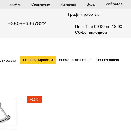
Мой заказ
Сравнение
Укр
Рус
Желания
Вход
График работы:
+380986367822
Пн - Пт: з 09:00 до 18:00
Сб-Вс: виходной
по популярности
сначала дешевле
по названию
ртировка:
−11%