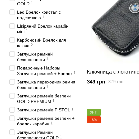
1
GOLD
Led Брелок кристал с
1
подсветкою
Шкіряний Брелок карабін
1
міні
Карбоновий Брелок для
2
ключа
Заглушки ремней
1
безопасности
Подарочные Наборы
Ключница с логоти
1
Заглушки ремней + Брелок
349 грн
379 грн
Заглушка переходник ремня
1
безопасности
Заглушки ременів безпеки
1
GOLD PREMIUM
1
Заглушки ременів PISTOL
ХИТ
Заглушки ременів безпеки +
−8%
1
брелок карабин
Заглушки Ремней
1
безопасности GOLD