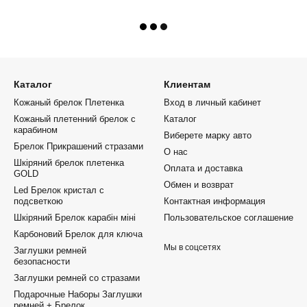
Каталог
Клиентам
Кожаный брелок Плетенка
Вход в личный кабинет
Кожаный плетенний брелок с
Каталог
карабином
Виберете марку авто
Брелок Прикрашений стразами
О нас
Шкіряний брелок плетенка
Оплата и доставка
GOLD
Обмен и возврат
Led Брелок кристал с
подсветкою
Контактная информация
Шкіряний Брелок карабін міні
Пользовательское соглашение
Карбоновий Брелок для ключа
Мы в соцсетях
Заглушки ремней
безопасности
Заглушки ремней со стразами
Подарочные Наборы Заглушки
ремней + Брелок