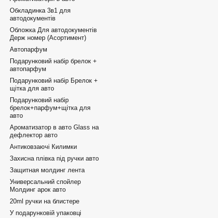
Обкладинка 3в1 для
автодокументів
Обложка Для автодокументів
Держ номер (Асортимент)
Автопарфум
Подарунковий набір брелок +
автопарфум
Подарунковий набір Брелок +
щітка для авто
Подарунковий набір
брелок+парфум+щітка для
авто
Ароматизатор в авто Glass на
дефлектор авто
Антиковзаючі Килимки
Захисна плівка під ручки авто
Защитная молдинг лента
Универсальний спойлер
Молдинг арок авто
20ml ручки на блистере
У подарунковій упаковці