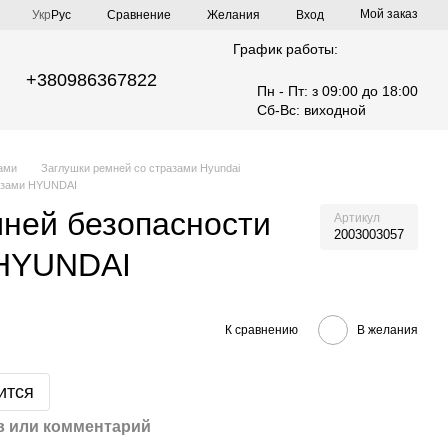
Мой заказ
Сравнение
Укр
Рус
Желания
Вход
График работы:
+380986367822
Пн - Пт: з 09:00 до 18:00
Сб-Вс: виходной
ами
Заглушки ремней со стразами Hyundai
разами HYUNDAI
ней безопасности
Артикул
2003003057
 HYUNDAI
К сравнению
В желания
ится
 или комментарий