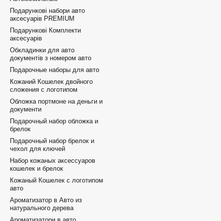
Подарункові набори авто
аксесуарів PREMIUM
Подарункові Комплекти
аксесуарів
Обкладинки для авто
документів з номером авто
Подарочные наборы для авто
Кожаний Кошелек двойного
сложения с логотипом
Обложка портмоне на деньги и
документи
Подарочный набор обложка и
брелок
Подарочный набор брелок и
чехол для ключей
Набор кожаных аксессуаров
кошелек и брелок
Кожаный Кошелек с логотипом
авто
Ароматизатор в Авто из
натурального дерева
Ароматизатори в авто