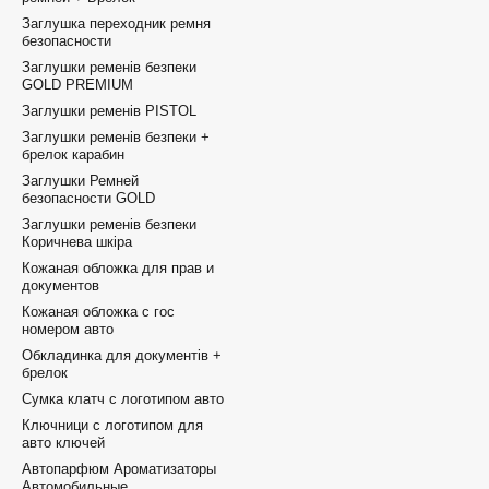
Заглушка переходник ремня
безопасности
Заглушки ременів безпеки
GOLD PREMIUM
Заглушки ременів PISTOL
Заглушки ременів безпеки +
брелок карабин
Заглушки Ремней
безопасности GOLD
Заглушки ременів безпеки
Коричнева шкіра
Кожаная обложка для прав и
документов
Кожаная обложка с гос
номером авто
Обкладинка для документів +
брелок
Сумка клатч с логотипом авто
Ключници с логотипом для
авто ключей
Автопарфюм Ароматизаторы
Автомобильные