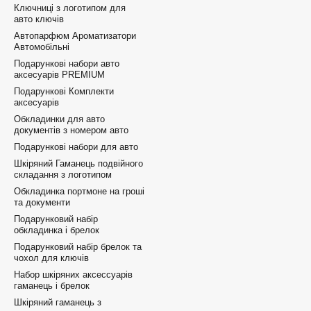
Ключниці з логотипом для
авто ключів
Автопарфюм Ароматизатори
Автомобільні
Подарункові набори авто
аксесуарів PREMIUM
Подарункові Комплекти
аксесуарів
Обкладинки для авто
документів з номером авто
Подарункові набори для авто
Шкіряний Гаманець подвійного
складання з логотипом
Обкладинка портмоне на гроші
та документи
Подарунковий набір
обкладинка і брелок
Подарунковий набір брелок та
чохол для ключів
Набор шкіряних аксессуарів
гаманець і брелок
Шкіряний гаманець з