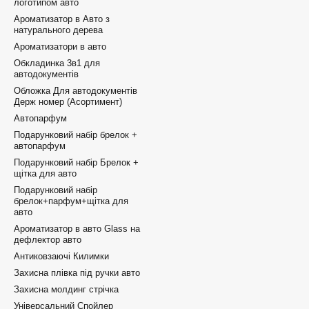
логотипом авто
Ароматизатор в Авто з
натурального дерева
Ароматизатори в авто
Обкладинка 3в1 для
автодокументів
Обложка Для автодокументів
Держ номер (Асортимент)
Автопарфум
Подарунковий набір брелок +
автопарфум
Подарунковий набір Брелок +
щітка для авто
Подарунковий набір
брелок+парфум+щітка для
авто
Ароматизатор в авто Glass на
дефлектор авто
Антиковзаючі Килимки
Захисна плівка під ручки авто
Захисна молдинг стрічка
Універсальний Спойлер