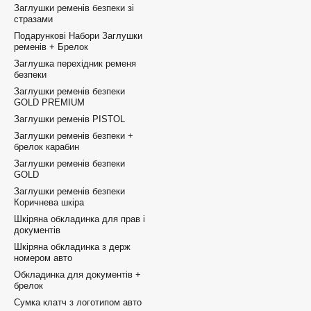
Заглушки ременів безпеки зі
стразами
Подарункові Набори Заглушки
ременів + Брелок
Заглушка перехідник ременя
безпеки
Заглушки ременів безпеки
GOLD PREMIUM
Заглушки ременів PISTOL
Заглушки ременів безпеки +
брелок карабин
Заглушки ременів безпеки
GOLD
Заглушки ременів безпеки
Коричнева шкіра
Шкіряна обкладинка для прав і
документів
Шкіряна обкладинка з держ
номером авто
Обкладинка для документів +
брелок
Сумка клатч з логотипом авто