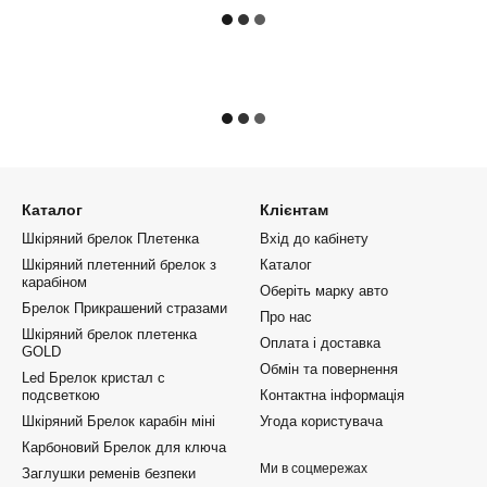
Каталог
Клієнтам
Шкіряний брелок Плетенка
Вхід до кабінету
Шкіряний плетенний брелок з
Каталог
карабіном
Оберіть марку авто
Брелок Прикрашений стразами
Про нас
Шкіряний брелок плетенка
Оплата і доставка
GOLD
Обмін та повернення
Led Брелок кристал с
подсветкою
Контактна інформація
Шкіряний Брелок карабін міні
Угода користувача
Карбоновий Брелок для ключа
Ми в соцмережах
Заглушки ременів безпеки