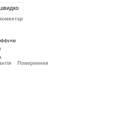
 швидко
 коментар
иффузор
й
е
антія
Повернення