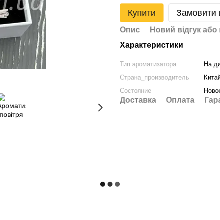
Купити
Замовити
Опис
Новий відгук або
Характеристики
Тип ароматизатора
На д
Страна_производитель
Кита
Состояние
Ново
Доставка
Оплата
Гар