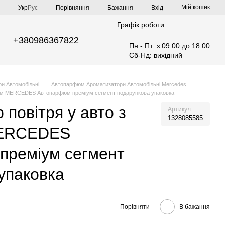
Мій кошик
Порівняння
Укр
Рус
Бажання
Вхід
Графік роботи:
+380986367822
Пн - Пт: з 09:00 до 18:00
Сб-Нд: вихідний
и Автомобільні
Автопарфюм Ароматизатори Автомобільні Mercedes
опом MERCEDES Автопарфюм преміум сегмент подарункова упаковка
повітря у авто з
Артикул
1328085585
MERCEDES
преміум сегмент
упаковка
Порівняти
В бажання