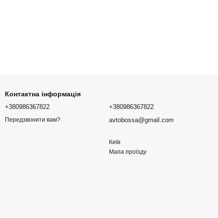
Контактна інформація
+380986367822
+380986367822
avtobossa@gmail.com
Передзвонити вам?
Київ
Мапа проїзду