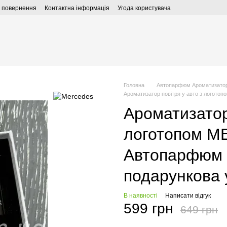
а повернення
Контактна інформація
Угода користувача
Головна
Автопарфюм Ароматизатор
Ароматизатор повітря у авто з логот
Ароматизатор 
логотопом 
Автопарфюм 
подарункова 
В наявності
Написати відгук
599 грн
649 грн