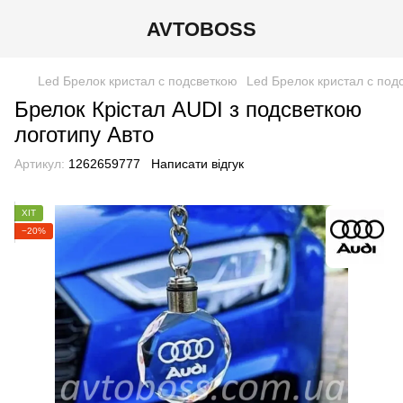
AVTOBOSS
Led Брелок кристал с подсветкою
Led Брелок кристал с под
Брелок Крістал AUDI з подсветкою
логотипу Авто
Артикул:
1262659777
Написати відгук
ХІТ
−20%