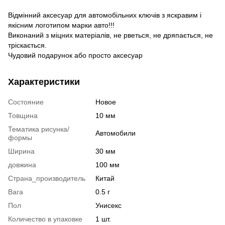
Відмінний аксесуар для автомобільних ключів з яскравим і
якісним логотипом марки авто!!!
Виконаний з міцних матеріалів, не рветься, не дряпається, не
тріскається.
Чудовий подарунок або просто аксесуар
Характеристики
Состояние
Новое
Товщина
10 мм
Тематика рисунка/
Автомобили
формы
Ширина
30 мм
довжина
100 мм
Страна_производитель
Китай
Вага
0.5 г
Пол
Унисекс
Количество в упаковке
1 шт.