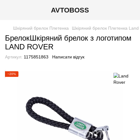
AVTOBOSS
Шкіряний брелок Плетенка
Шкіряний брелок Плетенка Land
БрелокШкіряний брелок з логотипом
LAND ROVER
Артикул:
1175851863
Написати відгук
−20%