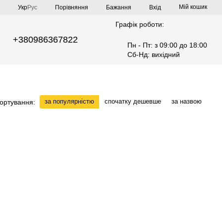
Мій кошик
Порівняння
Укр
Рус
Бажання
Вхід
Графік роботи:
+380986367822
Пн - Пт: з 09:00 до 18:00
Сб-Нд: вихідний
за популярністю
спочатку дешевше
за назвою
ортування: