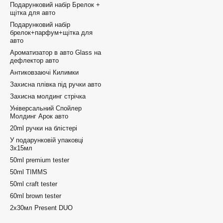
Подарунковий набір Брелок +
щітка для авто
Подарунковий набір
брелок+парфум+щітка для
авто
Ароматизатор в авто Glass на
дефлектор авто
Антиковзаючі Килимки
Захисна плівка під ручки авто
Захисна молдинг стрічка
Універсальний Спойлер
Молдинг Арок авто
20ml ручки на блістері
У подарунковій упаковці
3х15мл
50ml premium tester
50ml TIMMS
50ml craft tester
60ml brown tester
2x30мл Present DUO