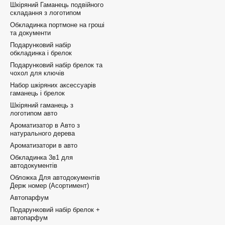
Шкіряний Гаманець подвійного
складання з логотипом
Обкладинка портмоне на гроші
та документи
Подарунковий набір
обкладинка і брелок
Подарунковий набір брелок та
чохол для ключів
Набор шкіряних аксессуарів
гаманець і брелок
Шкіряний гаманець з
логотипом авто
Ароматизатор в Авто з
натурального дерева
Ароматизатори в авто
Обкладинка 3в1 для
автодокументів
Обложка Для автодокументів
Держ номер (Асортимент)
Автопарфум
Подарунковий набір брелок +
автопарфум