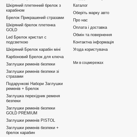
Шкіряний плетенний брелок з
Каталог
карабіном
Оберіть марку авто
Брелок Прикрашений стразами
Про нас
Шкіряний брелок плетенка
Оплата і доставка
GOLD
Обмін та повернення
Led Брелок кристал с
подсветкою
Контактна інформація
Шкіряний Брелок карабін міні
Угода користувача
Карбоновий Брелок для ключа
Ми в соцмережах
Заглушки ременів безпеки
Заглушки ременів безпеки зі
стразами
Подарункові Набори Заглушки
ременів + Брелок
Заглушка перехідник ременя
безпеки
Заглушки ременів безпеки
GOLD PREMIUM
Заглушки ременів PISTOL
Заглушки ременів безпеки +
брелок карабин