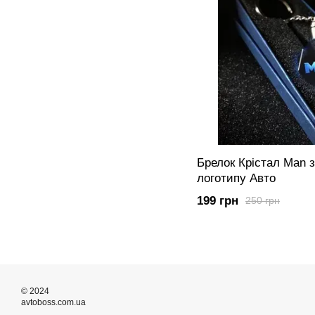
Брелок Крістал Man 
логотипу Авто
199 грн
250 грн
© 2024
avtoboss.com.ua