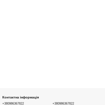
Контактна інформація
+380986367822
+380986367822