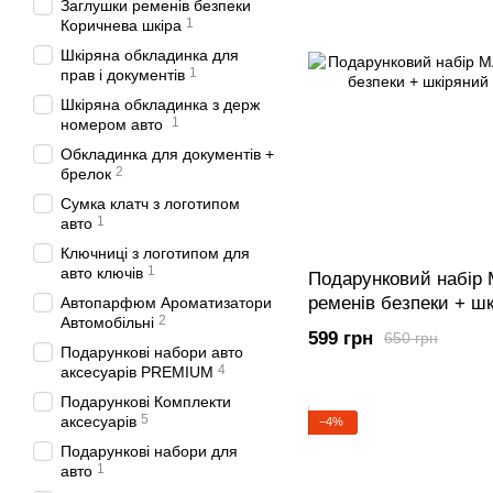
Заглушки ременів безпеки
1
Коричнева шкіра
Шкіряна обкладинка для
1
прав і документів
Шкіряна обкладинка з держ
1
номером авто
Обкладинка для документів +
2
брелок
Сумка клатч з логотипом
1
авто
Ключниці з логотипом для
1
авто ключів
Подарунковий набір
ременів безпеки + ш
Автопарфюм Ароматизатори
2
Автомобільні
ключів
599 грн
650 грн
Подарункові набори авто
4
аксесуарів PREMIUM
Подарункові Комплекти
5
аксесуарів
−4%
Подарункові набори для
1
авто