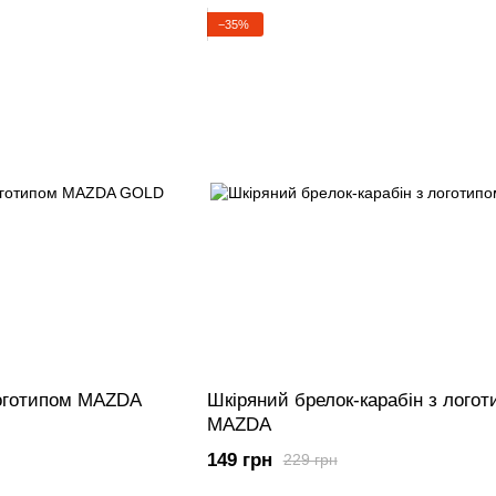
−35%
логотипом MAZDA
Шкіряний брелок-карабін з логот
MAZDA
149 грн
229 грн