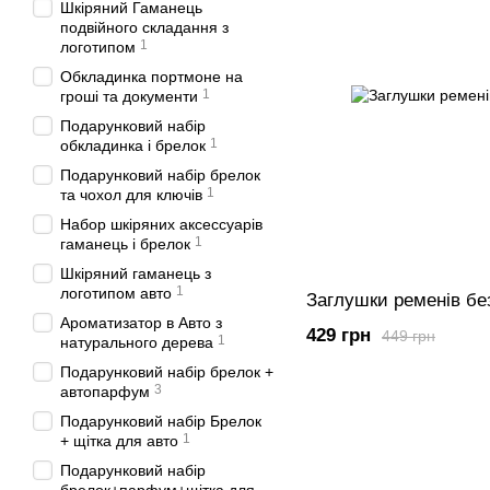
Шкіряний Гаманець
подвійного складання з
1
логотипом
Обкладинка портмоне на
1
гроші та документи
Подарунковий набір
1
обкладинка і брелок
Подарунковий набір брелок
1
та чохол для ключів
Набор шкіряних аксессуарів
1
гаманець і брелок
Шкіряний гаманець з
1
логотипом авто
Заглушки ременів б
Ароматизатор в Авто з
429 грн
449 грн
1
натурального дерева
Подарунковий набір брелок +
3
автопарфум
Подарунковий набір Брелок
1
+ щітка для авто
Подарунковий набір