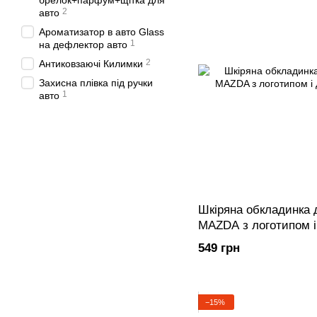
брелок+парфум+щітка для
2
авто
Ароматизатор в авто Glass
1
на дефлектор авто
2
Антиковзаючі Килимки
Захисна плівка під ручки
1
авто
Шкіряна обкладинка 
MAZDA з логотипом і
авто
549 грн
−15%