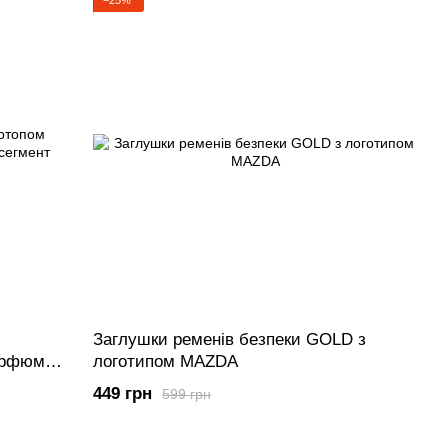
−25%
Заглушки ременів безпеки GOLD з
арфюм
логотипом MAZDA
аковка
449 грн
599 грн