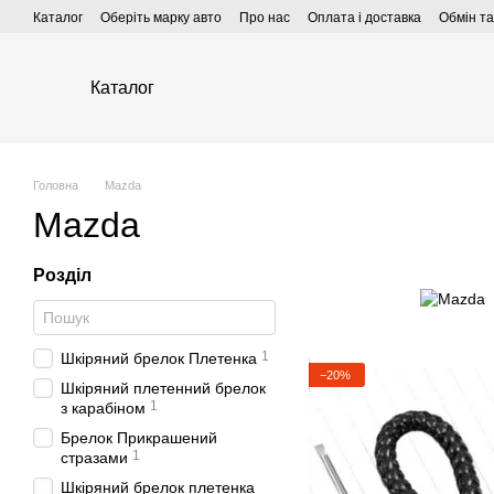
Перейти до основного контенту
Каталог
Оберіть марку авто
Про нас
Оплата і доставка
Обмін т
Каталог
Головна
Mazda
Mazda
Розділ
1
Шкіряний брелок Плетенка
−20%
Шкіряний плетенний брелок
1
з карабіном
Брелок Прикрашений
1
стразами
Шкіряний брелок плетенка