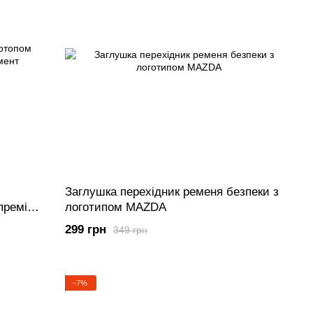
Заглушка перехідник ременя безпеки з
преміум
логотипом MAZDA
299 грн
349 грн
−7%