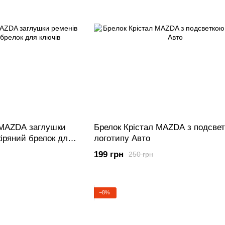
 MAZDA заглушки
Брелок Крістал MAZDA з подсве
кіряний брелок для
логотипу Авто
199 грн
250 грн
−8%