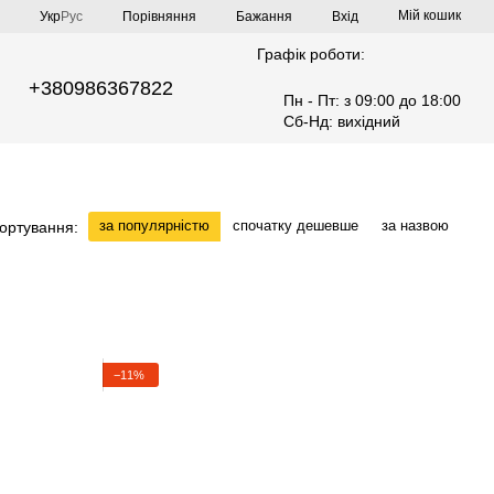
Мій кошик
Порівняння
Укр
Рус
Бажання
Вхід
Графік роботи:
+380986367822
Пн - Пт: з 09:00 до 18:00
Сб-Нд: вихідний
за популярністю
спочатку дешевше
за назвою
ортування:
−11%