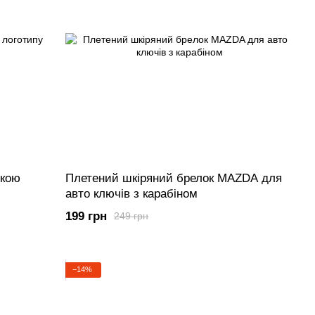
ткою
Плетений шкіряний брелок MAZDA для
авто ключів з карабіном
199 грн
249 грн
−14%