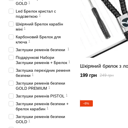
1
GOLD
Led Брелок кристал с
1
подсветкою
Шкіряний Брелок карабін
1
міні
Карбоновий Брелок для
1
ключа
1
Заглушки ременів безпеки
Подарункові Набори
1
Заглушки ременів + Брелок
Шкіряний брелок з 
Заглушка перехідник ременя
199 грн
1
249 грн
безпеки
Заглушки ременів безпеки
1
GOLD PREMIUM
1
Заглушки ременів PISTOL
Заглушки ременів безпеки +
−8%
1
брелок карабин
Заглушки ременів безпеки
1
GOLD