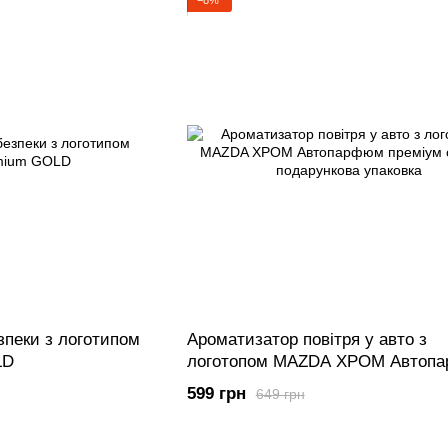
−8%
зпеки з логотипом
Ароматизатор повітря у авто з
LD
логотопом MAZDA ХРОМ Автоп
преміум сегмент подарункова уп
599 грн
649 грн