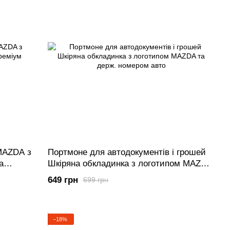
MAZDA з
Портмоне для автодокументів і грошей
а
Шкіряна обкладинка з логотипом MAZDA
та держ. номером авто
649 грн
699 грн
−18%