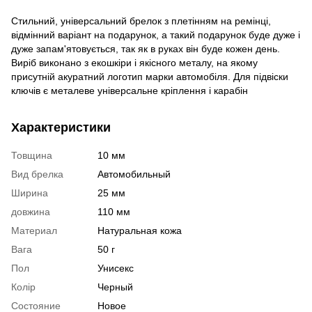
Стильний, універсальний брелок з плетінням на ремінці,
відмінний варіант на подарунок, а такий подарунок буде дуже і
дуже запам'ятовується, так як в руках він буде кожен день.
Виріб виконано з екошкіри і якісного металу, на якому
присутній акуратний логотип марки автомобіля. Для підвіски
ключів є металеве універсальне кріплення і карабін
Характеристики
Товщина
10 мм
Вид брелка
Автомобильный
Ширина
25 мм
довжина
110 мм
Материал
Натуральная кожа
Вага
50 г
Пол
Унисекс
Колір
Черный
Состояние
Новое