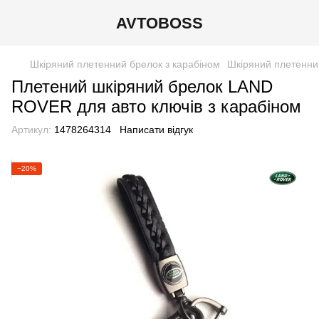
AVTOBOSS
Шкіряний плетенний брелок з карабіном
Шкіряний плетенни
Плетений шкіряний брелок LAND
ROVER для авто ключів з карабіном
Артикул:
1478264314
Написати відгук
−20%