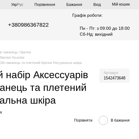
Мій кошик
Порівняння
Укр
Рус
Бажання
Вхід
Графік роботи:
+380986367822
Пн - Пт: з 09:00 до 18:00
Сб-Нд: вихідний
в гаманець і брелок
 брелок Hyundai
AI гаманець та плетений брелок Натуральна шкіра
 набір Аксессуарів
Артикул
1542473648
анець та плетений
альна шкіра
к
Порівняти
В бажання