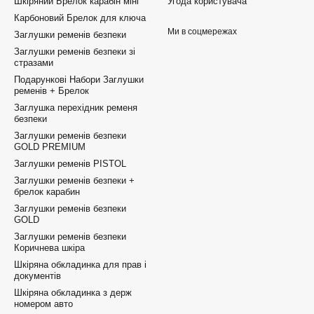
Шкіряний Брелок карабін міні
Угода користувача
Карбоновий Брелок для ключа
Ми в соцмережах
Заглушки ременів безпеки
Заглушки ременів безпеки зі
стразами
Подарункові Набори Заглушки
ременів + Брелок
Заглушка перехідник ременя
безпеки
Заглушки ременів безпеки
GOLD PREMIUM
Заглушки ременів PISTOL
Заглушки ременів безпеки +
брелок карабин
Заглушки ременів безпеки
GOLD
Заглушки ременів безпеки
Коричнева шкіра
Шкіряна обкладинка для прав і
документів
Шкіряна обкладинка з держ
номером авто