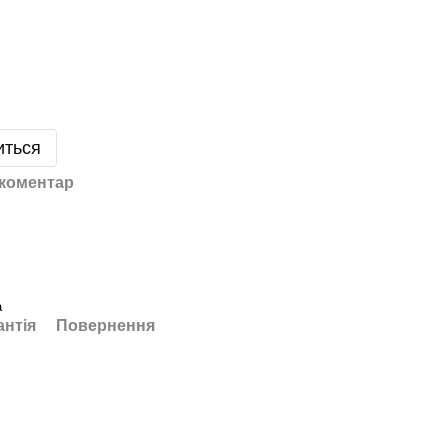
иться
 коментар
а
антія
Повернення