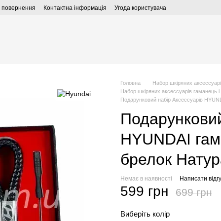
а повернення
Контактна інформація
Угода користувача
Головна
Набор шкіряних аксессуарі
Набор шкіряних аксессуарів гаманець і
Подарунковий набір Аксессуарів HYUND
Подарунковий
HYUNDAI гам
брелок Натур
Немає в наявності
Написати відгу
599 грн
699 грн
Виберіть колір