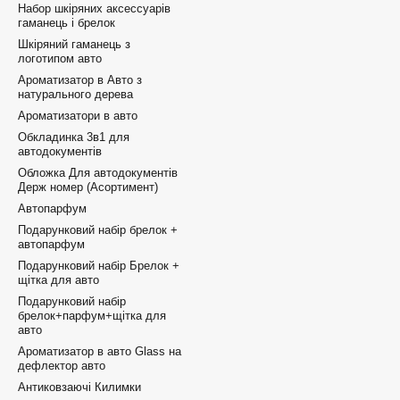
Набор шкіряних аксессуарів
гаманець і брелок
Шкіряний гаманець з
логотипом авто
Ароматизатор в Авто з
натурального дерева
Ароматизатори в авто
Обкладинка 3в1 для
автодокументів
Обложка Для автодокументів
Держ номер (Асортимент)
Автопарфум
Подарунковий набір брелок +
автопарфум
Подарунковий набір Брелок +
щітка для авто
Подарунковий набір
брелок+парфум+щітка для
авто
Ароматизатор в авто Glass на
дефлектор авто
Антиковзаючі Килимки