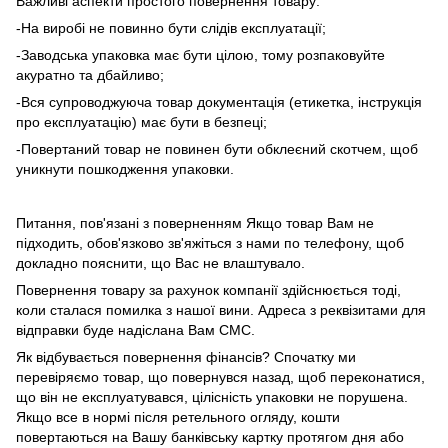
Важливі аспекти простого повернення товару:
-На виробі не повинно бути слідів експлуатації;
-Заводська упаковка має бути цілою, тому розпаковуйте
акуратно та дбайливо;
-Вся супроводжуюча товар документація (етикетка, інструкція
про експлуатацію) має бути в безпеці;
-Повертаний товар не повинен бути обклеєний скотчем, щоб
уникнути пошкодження упаковки.
Питання, пов'язані з поверненням Якщо товар Вам не
підходить, обов'язково зв'яжіться з нами по телефону, щоб
докладно пояснити, що Вас не влаштувало.
Повернення товару за рахунок компанії здійснюється тоді,
коли сталася помилка з нашої вини. Адреса з реквізитами для
відправки буде надіслана Вам СМС.
Як відбувається повернення фінансів? Спочатку ми
перевіряємо товар, що повернувся назад, щоб переконатися,
що він не експлуатувався, цілісність упаковки не порушена.
Якщо все в нормі після ретельного огляду, кошти
повертаються на Вашу банківську картку протягом дня або