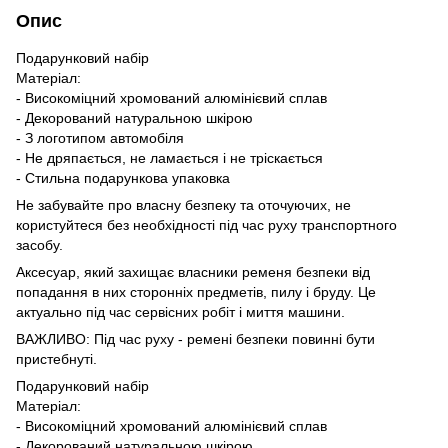
Опис
Подарунковий набір
Матеріал:
- Високоміцний хромований алюмінієвий сплав
- Декорований натуральною шкірою
- З логотипом автомобіля
- Не дряпається, не ламається і не тріскається
- Стильна подарункова упаковка
Не забувайте про власну безпеку та оточуючих, не
користуйтеся без необхідності під час руху транспортного
засобу.
Аксесуар, який захищає власники ременя безпеки від
попадання в них сторонніх предметів, пилу і бруду. Це
актуально під час сервісних робіт і миття машини.
ВАЖЛИВО: Під час руху - ремені безпеки повинні бути
пристебнуті.
Подарунковий набір
Матеріал:
- Високоміцний хромований алюмінієвий сплав
- Декорований натуральною шкірою