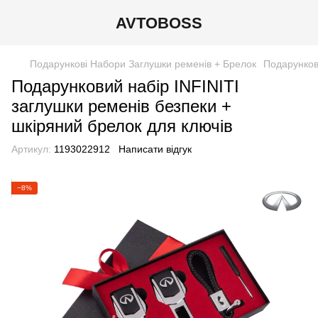
AVTOBOSS
Подарункові Набори Заглушки ременів + Брелок
Подарункові
Подарунковий набір INFINITI
заглушки ременів безпеки +
шкіряний брелок для ключів
Артикул:
1193022912
Написати відгук
−8%