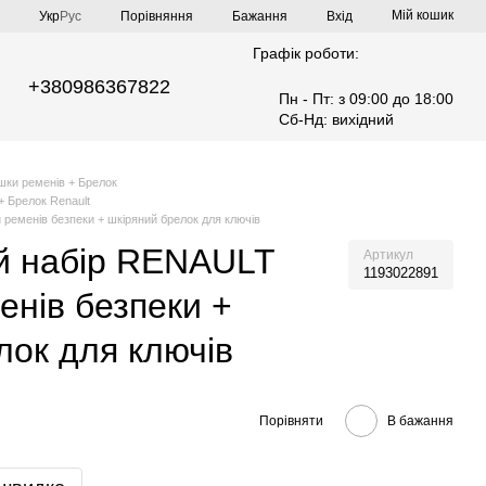
Мій кошик
Порівняння
Укр
Рус
Бажання
Вхід
Графік роботи:
+380986367822
Пн - Пт: з 09:00 до 18:00
Сб-Нд: вихідний
шки ременів + Брелок
+ Брелок Renault
ременів безпеки + шкіряний брелок для ключів
й набір RENAULT
Артикул
1193022891
енів безпеки +
лок для ключів
Порівняти
В бажання