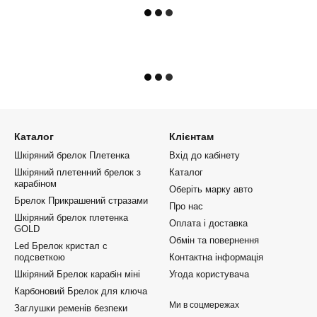
Каталог
Клієнтам
Шкіряний брелок Плетенка
Вхід до кабінету
Шкіряний плетенний брелок з
Каталог
карабіном
Оберіть марку авто
Брелок Прикрашений стразами
Про нас
Шкіряний брелок плетенка
Оплата і доставка
GOLD
Обмін та повернення
Led Брелок кристал с
подсветкою
Контактна інформація
Шкіряний Брелок карабін міні
Угода користувача
Карбоновий Брелок для ключа
Ми в соцмережах
Заглушки ременів безпеки