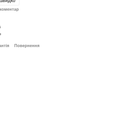
 швидко
 коментар
й
е
антія
Повернення