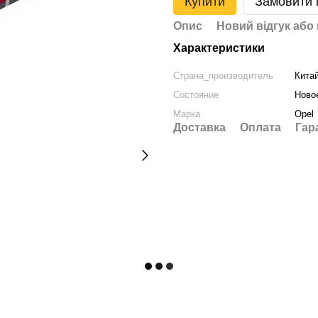
Купити
Замовити
Опис
Новий відгук або
Характеристики
Страна_производитель
Кита
Состояние
Ново
Марка
Opel
Доставка
Оплата
Гар