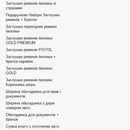
Заглушки ременів безпеки зі
стразами
Подарункові Набори Заглушки
ременів + Брелок
Заглушка перехідник ременя
безпеки
Заглушки ременів безпеки
GOLD PREMIUM
Заглушки ременів PISTOL
Заглушки ременів безпеки +
брелок карабин
Заглушки ременів безпеки
GOLD
Заглушки ременів безпеки
Коричнева шкіра
Шкіряна обкладинка для прав і
документів
Шкіряна обкладинка з держ
номером авто
Обкладинка для документів +
брелок
Сумка клатч з логотипом авто