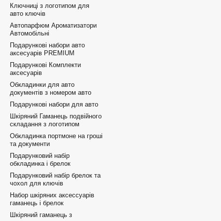
Ключниці з логотипом для
авто ключів
Автопарфюм Ароматизатори
Автомобільні
Подарункові набори авто
аксесуарів PREMIUM
Подарункові Комплекти
аксесуарів
Обкладинки для авто
документів з номером авто
Подарункові набори для авто
Шкіряний Гаманець подвійного
складання з логотипом
Обкладинка портмоне на гроші
та документи
Подарунковий набір
обкладинка і брелок
Подарунковий набір брелок та
чохол для ключів
Набор шкіряних аксессуарів
гаманець і брелок
Шкіряний гаманець з