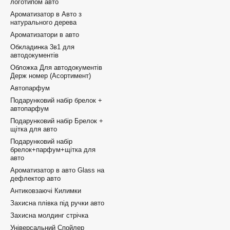
логотипом авто
Ароматизатор в Авто з
натурального дерева
Ароматизатори в авто
Обкладинка 3в1 для
автодокументів
Обложка Для автодокументів
Держ номер (Асортимент)
Автопарфум
Подарунковий набір брелок +
автопарфум
Подарунковий набір Брелок +
щітка для авто
Подарунковий набір
брелок+парфум+щітка для
авто
Ароматизатор в авто Glass на
дефлектор авто
Антиковзаючі Килимки
Захисна плівка під ручки авто
Захисна молдинг стрічка
Універсальний Спойлер