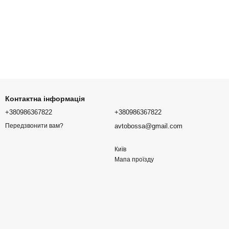
Контактна інформація
+380986367822
+380986367822
avtobossa@gmail.com
Передзвонити вам?
Київ
Мапа проїзду