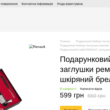
а повернення
Контактна інформація
Угода користувача
Головна
Подарункові Набори Заглу
Подарункові Набори Заглушки ременів 
Подарунковий набір RENAULT заглушки 
Подарункови
заглушки рем
шкіряний бре
В наявності
Написати відгук
599 грн
650 грн