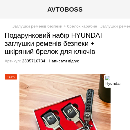
AVTOBOSS
Заглушки ременів безпеки + брелок карабин
Заглушки ремен
Подарунковий набір HYUNDAI
заглушки ременів безпеки +
шкіряний брелок для ключів
Артикул:
2395716734
Написати відгук
−13%