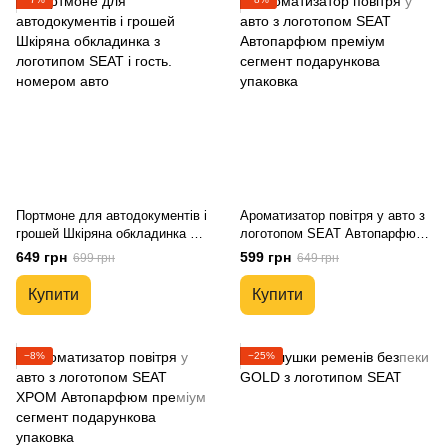
Портмоне для автодокументів і
Ароматизатор повітря у авто з
грошей Шкіряна обкладинка з
логотопом SEAT Автопарфюм
логотипом SEAT і гость.
преміум сегмент подарункова
649 грн
599 грн
699 грн
649 грн
номером авто
упаковка
Купити
Купити
−8%
−25%