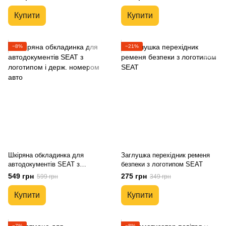
Купити
Купити
−8%
−21%
Шкіряна обкладинка для
Заглушка перехідник ременя
автодокументів SEAT з
безпеки з логотипом SEAT
логотипом і держ. номером
549 грн
275 грн
599 грн
349 грн
авто
Купити
Купити
−7%
−8%