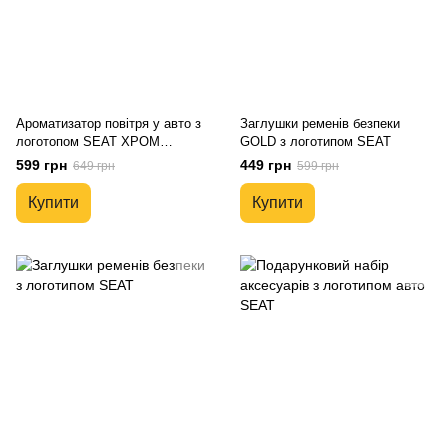
Ароматизатор повітря у авто з
Заглушки ременів безпеки
логотопом SEAT ХРОМ
GOLD з логотипом SEAT
Автопарфюм преміум сегмент
599 грн
449 грн
649 грн
599 грн
подарункова упаковка
Купити
Купити