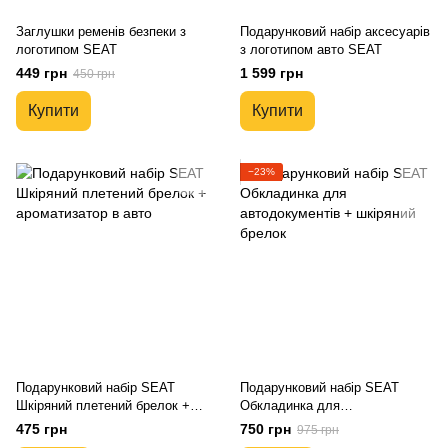
Заглушки ременів безпеки з
Подарунковий набір аксесуарів
логотипом SEAT
з логотипом авто SEAT
449 грн
1 599 грн
450 грн
Купити
Купити
−23%
Подарунковий набір SEAT
Подарунковий набір SEAT
Шкіряний плетений брелок +
Обкладинка для
ароматизатор в авто
автодокументів + шкіряний
475 грн
750 грн
975 грн
брелок