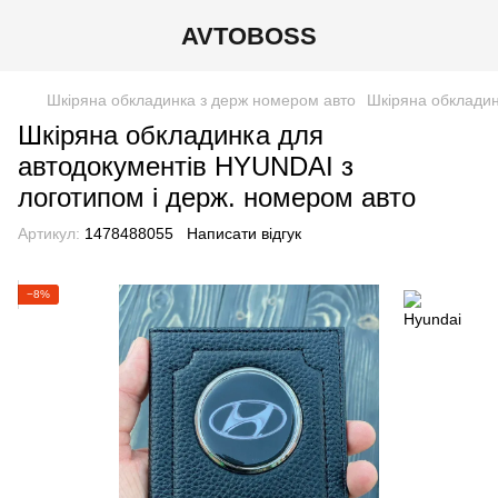
AVTOBOSS
Шкіряна обкладинка з держ номером авто
Шкіряна обкладин
Шкіряна обкладинка для
автодокументів HYUNDAI з
логотипом і держ. номером авто
Артикул:
1478488055
Написати відгук
−8%