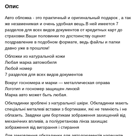
Опис
Авто обложка - это практичный и оригинальный подарок , а так
же незаменимая и очень удобная вещь.В ней имеется 7
разделов для всех видов документов от кредитных карт до
страховки.Ваши половинки по достоинству оценят
поздравление в подобном формате, ведь файлы и папки
давно уже в прошлом!
Обложки из натуральной кожи
Любая марка автомобиля
Любой номер
7 разделов для всех видов документов
Вокруг госномера и марки — металлическая оправа
Логотип и госномер защищен линзой
Марка авто может быть любая.
Обкладинки зроблені з натуральної шкіри. Обкладинки мають
спеціальні металеві вставки з бортиками, які не темніють і не
облазить. Завдяки цим бортикам зображення захищений від
механічних впливів, а поліуретанова лінза захищає
зображення від вигорання і стирання
Для замовлення обкладинки для автодокументів напешите