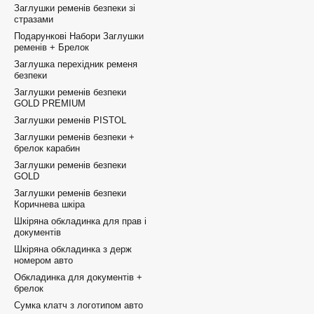
Заглушки ременів безпеки зі
стразами
Подарункові Набори Заглушки
ременів + Брелок
Заглушка перехідник ременя
безпеки
Заглушки ременів безпеки
GOLD PREMIUM
Заглушки ременів PISTOL
Заглушки ременів безпеки +
брелок карабин
Заглушки ременів безпеки
GOLD
Заглушки ременів безпеки
Коричнева шкіра
Шкіряна обкладинка для прав і
документів
Шкіряна обкладинка з держ
номером авто
Обкладинка для документів +
брелок
Сумка клатч з логотипом авто