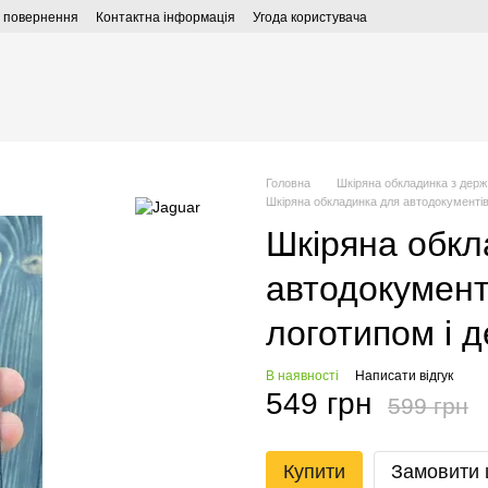
а повернення
Контактна інформація
Угода користувача
Головна
Шкіряна обкладинка з дер
Шкіряна обкладинка для автодокументі
Шкіряна обкл
автодокумен
логотипом і 
В наявності
Написати відгук
549 грн
599 грн
Купити
Замовити