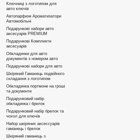
Ключниці з логотипом для
авто ключів
Автопарфюм Ароматизатори
Автомобільні
Подарункові набори авто
аксесуарів PREMIUM
Подарункові Комплекти
аксесуарів
Обкладинки для авто
документів з номером авто
Подарункові набори для авто
Шкіряний Гаманець подвійного
складання з логотипом
Обкладинка портмоне на гроші
та документи
Подарунковий набір
обкладинка і брелок
Подарунковий набір брелок та
чохол для ключів
Набор шкіряних аксессуарів
гаманець і брелок
Шкіряний гаманець з