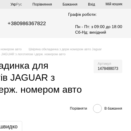
Мій кошик
Порівняння
Укр
Рус
Бажання
Вхід
Графік роботи:
+380986367822
Пн - Пт: з 09:00 до 18:00
Сб-Нд: вихідний
ж номером авто
Шкіряна обкладинка з держ номером авто Jaguar
в JAGUAR з логотипом і держ. номером авто
адинка для
Артикул
1478488073
тів JAGUAR з
держ. номером авто
Порівняти
В бажання
 швидко