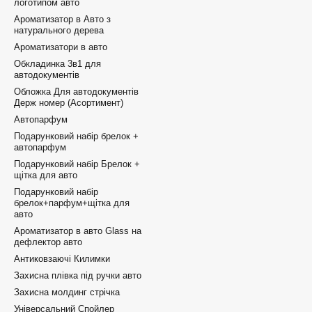
логотипом авто
Ароматизатор в Авто з
натурального дерева
Ароматизатори в авто
Обкладинка 3в1 для
автодокументів
Обложка Для автодокументів
Держ номер (Асортимент)
Автопарфум
Подарунковий набір брелок +
автопарфум
Подарунковий набір Брелок +
щітка для авто
Подарунковий набір
брелок+парфум+щітка для
авто
Ароматизатор в авто Glass на
дефлектор авто
Антиковзаючі Килимки
Захисна плівка під ручки авто
Захисна молдинг стрічка
Універсальний Спойлер