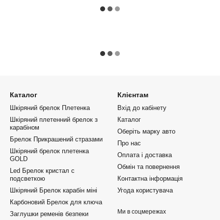
Каталог
Клієнтам
Шкіряний брелок Плетенка
Вхід до кабінету
Шкіряний плетенний брелок з
Каталог
карабіном
Оберіть марку авто
Брелок Прикрашений стразами
Про нас
Шкіряний брелок плетенка
Оплата і доставка
GOLD
Обмін та повернення
Led Брелок кристал с
подсветкою
Контактна інформація
Шкіряний Брелок карабін міні
Угода користувача
Карбоновий Брелок для ключа
Ми в соцмережах
Заглушки ременів безпеки