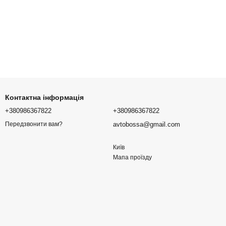
Контактна інформація
+380986367822
+380986367822
avtobossa@gmail.com
Передзвонити вам?
Київ
Мапа проїзду