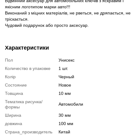
Відмінний аксесуар для автомобільних ключів з яскравим і
якісним логотипом марки авто!!!
Виконаний з міцних матеріалів, не рветься, не дряпається, не
тріскається.
Чудовий подарунок або просто аксесуар.
Характеристики
Пол
Унисекс
Количество в упаковке
1 шт.
Колір
Черный
Состояние
Новое
Товщина
10 мм
Тематика рисунка/
Автомобили
формы
Ширина
30 мм
довжина
100 мм
Страна_производитель
Китай