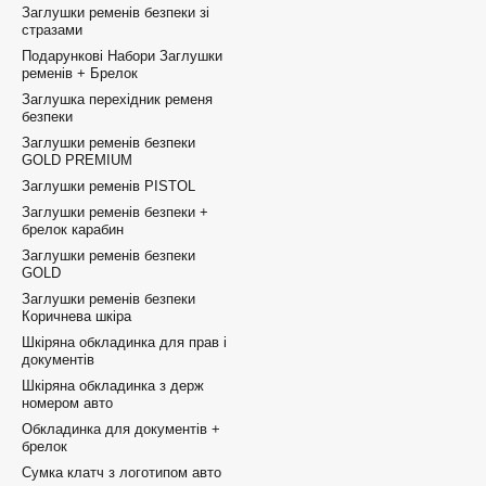
Заглушки ременів безпеки зі
стразами
Подарункові Набори Заглушки
ременів + Брелок
Заглушка перехідник ременя
безпеки
Заглушки ременів безпеки
GOLD PREMIUM
Заглушки ременів PISTOL
Заглушки ременів безпеки +
брелок карабин
Заглушки ременів безпеки
GOLD
Заглушки ременів безпеки
Коричнева шкіра
Шкіряна обкладинка для прав і
документів
Шкіряна обкладинка з держ
номером авто
Обкладинка для документів +
брелок
Сумка клатч з логотипом авто