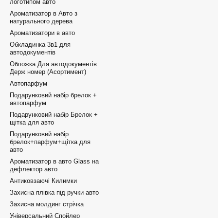
логотипом авто
Ароматизатор в Авто з
натурального дерева
Ароматизатори в авто
Обкладинка 3в1 для
автодокументів
Обложка Для автодокументів
Держ номер (Асортимент)
Автопарфум
Подарунковий набір брелок +
автопарфум
Подарунковий набір Брелок +
щітка для авто
Подарунковий набір
брелок+парфум+щітка для
авто
Ароматизатор в авто Glass на
дефлектор авто
Антиковзаючі Килимки
Захисна плівка під ручки авто
Захисна молдинг стрічка
Універсальний Спойлер