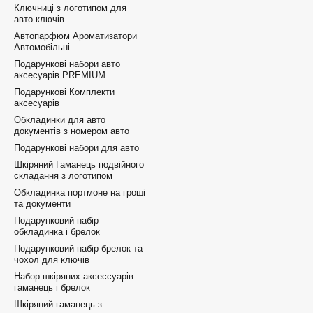
Ключниці з логотипом для
авто ключів
Автопарфюм Ароматизатори
Автомобільні
Подарункові набори авто
аксесуарів PREMIUM
Подарункові Комплекти
аксесуарів
Обкладинки для авто
документів з номером авто
Подарункові набори для авто
Шкіряний Гаманець подвійного
складання з логотипом
Обкладинка портмоне на гроші
та документи
Подарунковий набір
обкладинка і брелок
Подарунковий набір брелок та
чохол для ключів
Набор шкіряних аксессуарів
гаманець і брелок
Шкіряний гаманець з