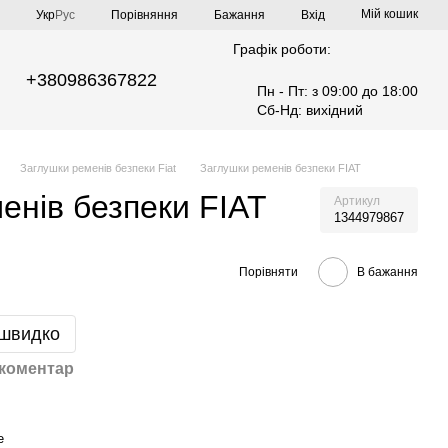
Мій кошик
Порівняння
Укр
Рус
Бажання
Вхід
Графік роботи:
+380986367822
Пн - Пт: з 09:00 до 18:00
Сб-Нд: вихідний
Заглушки ременів безпеки Fiat
Заглушки ременів безпеки FIAT
енів безпеки FIAT
Артикул
1344979867
Порівняти
В бажання
 швидко
 коментар
е