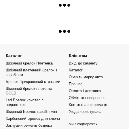
Каталог
Клієнтам
Шкіряний брелок Плетенка
Вхід до кабінету
Шкіряний плетенний брелок з
Каталог
карабіном
Оберіть марку авто
Брелок Прикрашений стразами
Про нас
Шкіряний брелок плетенка
Оплата і доставка
GOLD
Обмін та повернення
Led Брелок кристал с
подсветкою
Контактна інформація
Шкіряний Брелок карабін міні
Угода користувача
Карбоновий Брелок для ключа
Ми в соцмережах
Заглушки ременів безпеки