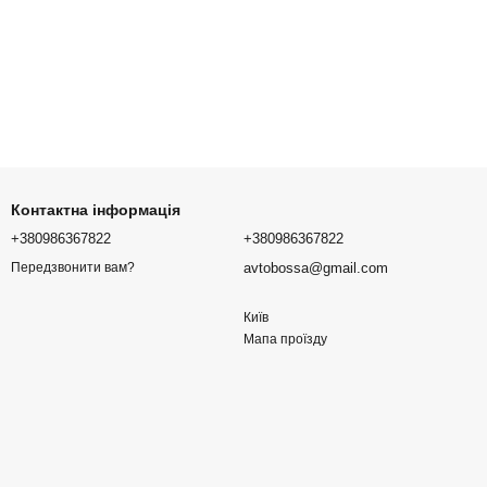
Контактна інформація
+380986367822
+380986367822
avtobossa@gmail.com
Передзвонити вам?
Київ
Мапа проїзду