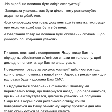
-На виробі не повинно бути слідів експлуатації;
-Заводська упаковка має бути цілою, тому розпаковуйте
акуратно та дбайливо;
-Вся супроводжуюча товар документація (етикетка, інструкція
про експлуатацію) має бути в безпеці;
-Повертаний товар не повинен бути обклеєний скотчем, щоб
уникнути пошкодження упаковки.
Питання, пов'язані з поверненням Якщо товар Вам не
підходить, обов'язково зв'яжіться з нами по телефону, щоб
докладно пояснити, що Вас не влаштувало.
Повернення товару за рахунок компанії здійснюється тоді,
коли сталася помилка з нашої вини. Адреса з реквізитами для
відправки буде надіслана Вам СМС.
Як відбувається повернення фінансів? Спочатку ми
перевіряємо товар, що повернувся назад, щоб переконатися,
що він не експлуатувався, цілісність упаковки не порушена.
Якщо все в нормі після ретельного огляду, кошти
повертаються на Вашу банківську картку протягом дня або
товар обмінюється за бажанням клієнта