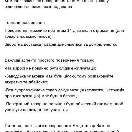
Компанія здійснює повернення та обмін цього товару
відповідно до вимог законодавства.
Терміни повернення
Повернення можливе протягом 14 днів після отримання (для
товарів належної якості).
Зворотна доставка товарів здійснюється за домовленістю.
Важливі аспекти простого повернення товару:
-На виробі не повинно бути слідів експлуатації;
-Заводська упаковка має бути цілою, тому розпаковуйте
акуратно та дбайливо;
-Вся супроводжуюча товар документація (етикетка, інструкція
про експлуатацію) має бути в безпеці;
-Повертаний товар не повинен бути обклеєний скотчем, щоб
уникнути пошкодження упаковки.
Питання, пов'язані з поверненням Якщо товар Вам не
підходить, обов'язково зв'яжіться з нами по телефону, щоб