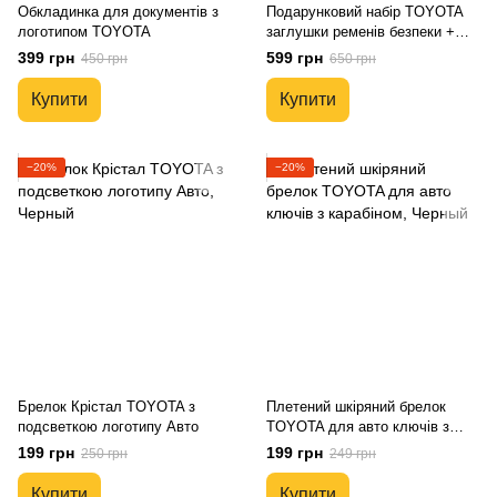
Обкладинка для документів з
Подарунковий набір TOYOTA
логотипом TOYOTA
заглушки ременів безпеки +
шкіряний брелок для ключів
399 грн
599 грн
450 грн
650 грн
Купити
Купити
−20%
−20%
Брелок Крістал TOYOTA з
Плетений шкіряний брелок
подсветкою логотипу Авто
TOYOTA для авто ключів з
карабіном
199 грн
199 грн
250 грн
249 грн
Купити
Купити