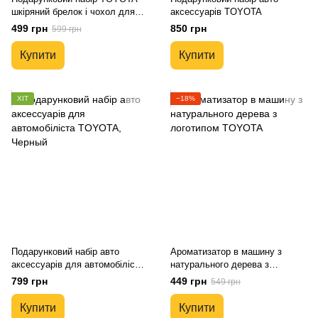
шкіряний брелок і чохол для
аксессуарів TOYOTA
автоключів
499 грн
850 грн
599 грн
Купити
Купити
ХІТ
−18%
Подарунковий набір авто
Ароматизатор в машину з
аксессуарів для автомобіліста
натурального дерева з
TOYOTA
логотипом TOYOTA
799 грн
449 грн
549 грн
Купити
Купити