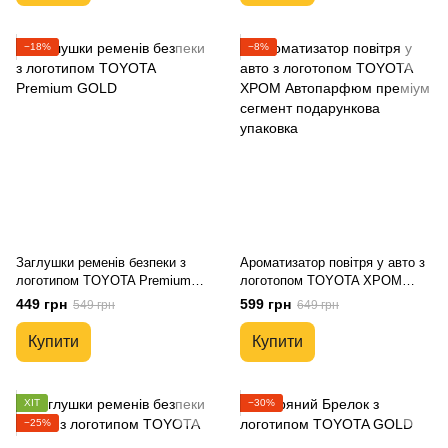
−18%
−8%
Заглушки ременів безпеки з
Ароматизатор повітря у авто з
логотипом TOYOTA Premium
логотопом TOYOTA ХРОМ
GOLD
Автопарфюм преміум сегмент
449 грн
599 грн
549 грн
649 грн
подарункова упаковка
Купити
Купити
ХІТ
−30%
−25%